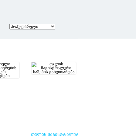
ᲗᲕᲚᲘᲡ ᲛᲐᲒᲘᲡᲢᲠᲐᲚᲣᲠᲘ