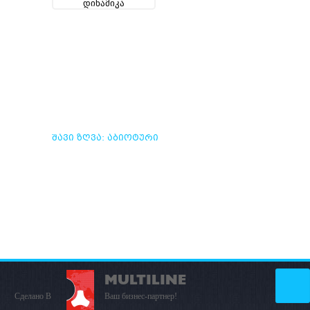
ᲨᲐᲕᲘ ᲖᲦᲕᲐ: ᲐᲑᲘᲝᲢᲣᲠᲘ
ᲓᲐ ᲑᲘᲝᲢᲣᲠᲘ
ᲞᲠᲝᲪᲔᲡᲔᲑᲘᲡ ᲓᲘᲜᲐᲛᲘᲙᲐ
MULTILINE
Сделано В
Ваш бизнес-партнер!