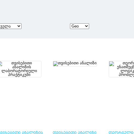
ᲕᲘᲡᲔᲑᲘᲗᲘ ᲐᲜᲐᲚᲘᲖᲘᲡ
ᲗᲕᲘᲡᲔᲑᲘᲗᲘ ᲐᲜᲐᲚᲘᲖᲘ
ᲗᲔᲝᲠᲘᲣᲚᲘ