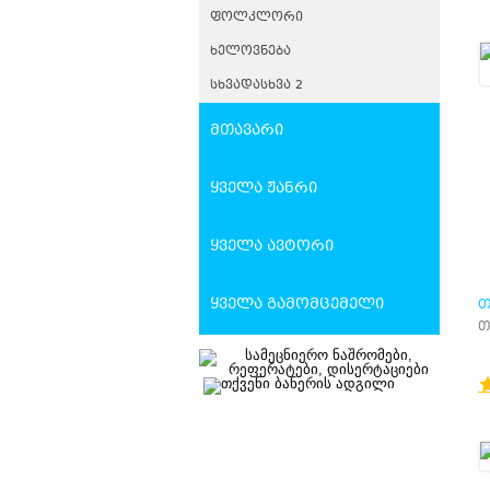
ᲤᲝᲚᲙᲚᲝᲠᲘ
ᲮᲔᲚᲝᲕᲜᲔᲑᲐ
ᲡᲮᲕᲐᲓᲐᲡᲮᲕᲐ 2
მთავარი
ყველა ჟანრი
ყველა ავტორი
ყველა გამომცემელი
Თ
Ე
თ
Კ