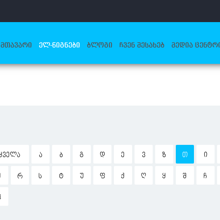
ᲛᲗᲐᲕᲐᲠᲘ
ᲔᲚ-ᲬᲘᲒᲜᲔᲑᲘ
ᲑᲚᲝᲒᲘ
ᲩᲕᲔᲜ ᲨᲔᲡᲐᲮᲔᲑ
ᲛᲔᲓᲘᲐ ᲪᲔᲜᲢᲠ
ᲧᲕᲔᲚᲐ
Ა
Ბ
Გ
Დ
Ე
Ვ
Ზ
Თ
Ი
Ჟ
Რ
Ს
Ტ
Უ
Ფ
Ქ
Ღ
Ყ
Შ
Ჩ
Ჰ