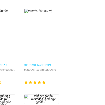
ᲔᲔᲑᲘ
ᲗᲔᲗᲠᲘ ᲡᲐᲧᲔᲚᲝ
სტოევსკი
მიხეილ ჯავახიშვილი