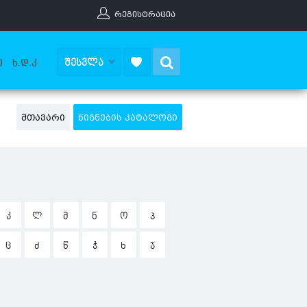
ᲠᲔᲒᲘᲡᲢᲠᲐᲪᲘᲐ
Search
ᲨᲔᲡᲕᲚᲐ
Ი
Ხ.Დ.Კ
ᲛᲗᲐᲕᲐᲠᲘ
ᲬᲘᲒᲜᲔᲑᲘᲡ ᲙᲐᲢᲐᲚᲝᲒᲘ
Კ
Ლ
Მ
Ნ
Ო
Პ
Ც
Ძ
Წ
Ჭ
Ხ
Ჯ