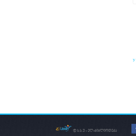
У
Р
В
© ს.ს.უ - ელ-ბიბლიოთეკა