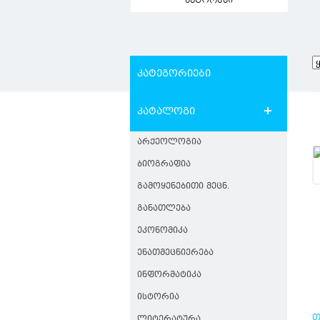
ავტორები
კატეგორიები
კატალოგი
ᲐᲠᲥᲔᲝᲚᲝᲒᲘᲐ
ᲑᲘᲝᲒᲠᲐᲤᲘᲐ
ᲒᲐᲛᲝᲧᲔᲜᲔᲑᲘᲗᲘ ᲛᲔᲪᲜ.
ᲒᲐᲜᲐᲗᲚᲔᲑᲐ
ᲔᲙᲝᲜᲝᲛᲘᲙᲐ
ᲔᲜᲐᲗᲛᲔᲪᲜᲘᲔᲠᲔᲑᲐ
ᲘᲜᲤᲝᲠᲛᲐᲢᲘᲙᲐ
ᲘᲡᲢᲝᲠᲘᲐ
Თ
ᲚᲘᲢᲔᲠᲐᲢᲣᲠᲐ