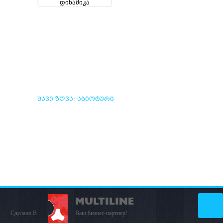
ᲨᲐᲕᲘ ᲖᲦᲕᲐ: ᲐᲑᲘᲝᲢᲣᲠᲘ
ᲓᲐ ᲑᲘᲝᲢᲣᲠᲘ
ᲞᲠᲝᲪᲔᲡᲔᲑᲘᲡ ᲓᲘᲜᲐᲛᲘᲙᲐ
MULTILINE
Сделано В
Ваш бизнес-партнер!