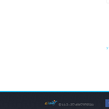
У
Р
В
© ს.ს.უ - ელ-ბიბლიოთეკა