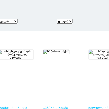
ᲜᲕᲔᲡᲢᲘᲪᲘᲔᲑᲘ ᲓᲐ
ᲡᲐᲑᲐᲜᲙᲝ ᲡᲐᲥᲛᲔ
ᲩᲠᲓᲘᲚᲝᲕᲐ