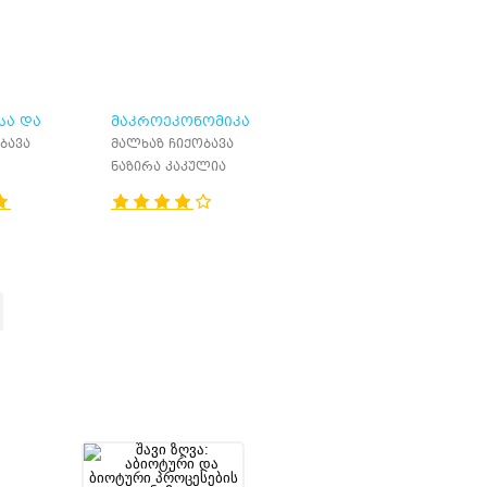
ᲡᲐ ᲓᲐ
ᲛᲐᲙᲠᲝᲔᲙᲝᲜᲝᲛᲘᲙᲐ
ᲚᲣᲢᲘᲡ
ბავა
მალხაზ ჩიქობავა
ᲑᲠᲘᲕᲘ
ნაზირა კაკულია
Ი