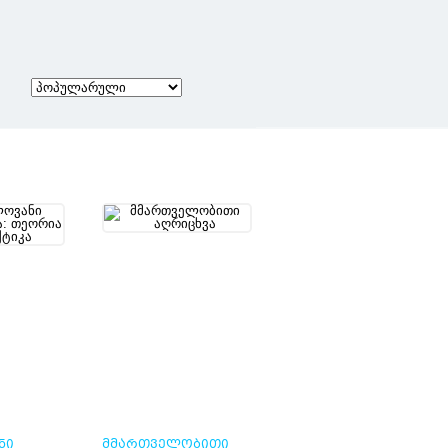
ᲜᲘ
ᲛᲛᲐᲠᲗᲕᲔᲚᲝᲑᲘᲗᲘ