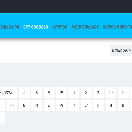
ᲛᲗᲐᲕᲐᲠᲘ
ᲔᲚ-ᲬᲘᲒᲜᲔᲑᲘ
ᲑᲚᲝᲒᲘ
ᲩᲕᲔᲜ ᲨᲔᲡᲐᲮᲔᲑ
ᲛᲔᲓᲘᲐ ᲪᲔᲜᲢᲠ
ᲛᲗᲐᲕᲐᲠᲘ
ᲧᲕᲔᲚᲐ
Ა
Ბ
Გ
Დ
Ე
Ვ
Ზ
Თ
Ი
Ჟ
Რ
Ს
Ტ
Უ
Ფ
Ქ
Ღ
Ყ
Შ
Ჩ
Ჰ