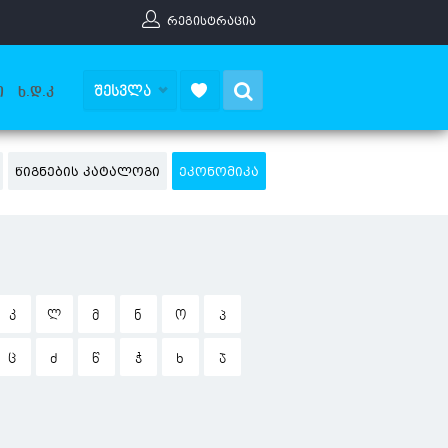
ᲠᲔᲒᲘᲡᲢᲠᲐᲪᲘᲐ
Search
ᲨᲔᲡᲕᲚᲐ
Ი
Ხ.Დ.Კ
ᲬᲘᲒᲜᲔᲑᲘᲡ ᲙᲐᲢᲐᲚᲝᲒᲘ
ᲔᲙᲝᲜᲝᲛᲘᲙᲐ
Კ
Ლ
Მ
Ნ
Ო
Პ
Ც
Ძ
Წ
Ჭ
Ხ
Ჯ