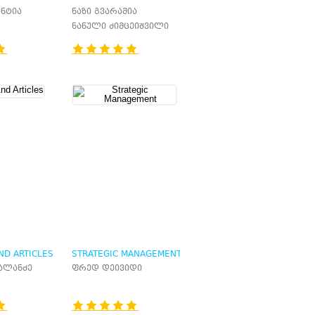
: ᲗᲔᲝᲠᲘᲐ ᲓᲐ
ᲐᲦᲠᲘᲪᲮᲕᲐ
ინტია
ნაზი გვარამია
ნანული ძიმცეიშვილი
ND ARTICLES
STRATEGIC MANAGEMENT
ალანძე
ფრედ დეივიდი