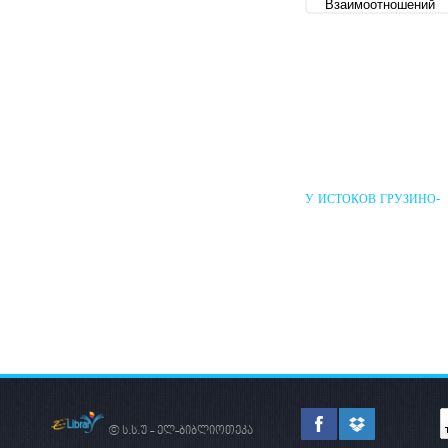
У ИСТОКОВ ГРУЗИНО-
РУССКИХ ПОЛИТИЧЕС
ВЗАИМООТНОШЕНИЙ
© ს.ს.უ - ელ-ბიბლიოთეკა