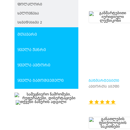
ᲤᲝᲚᲙᲚᲝᲠᲘ
ᲮᲔᲚᲝᲕᲜᲔᲑᲐ
ᲡᲮᲕᲐᲓᲐᲡᲮᲕᲐ 2
მთავარი
ყველა ჟანრი
ყველა ავტორი
ყველა გამომცემელი
ᲒᲐᲜᲛᲐᲠᲢᲔᲑᲘᲗᲘ
ᲘᲣᲠᲘᲓᲘᲣᲚᲘ ᲚᲔᲥᲡᲘ
ავტორთა ჯგუფი