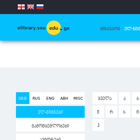
.
ᲛᲗᲐᲕᲐᲠᲘ
ᲔᲚ-ᲬᲘᲒ
GEO
RUS
ENG
ABH
MISC
ᲧᲕᲔᲚᲐ
Ა
Ბ
Ჟ
Რ
Ს
Ტ
ელ-წიგნები
Ჰ
გამომცემლობები