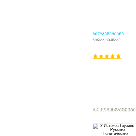
ᲒᲘᲚᲒᲐᲛᲔᲨᲘᲐᲜᲘ
ზურაბ კიკნაძე
ᲠᲔᲙᲝᲛᲔᲜᲓᲐᲪᲘᲔᲑᲘ