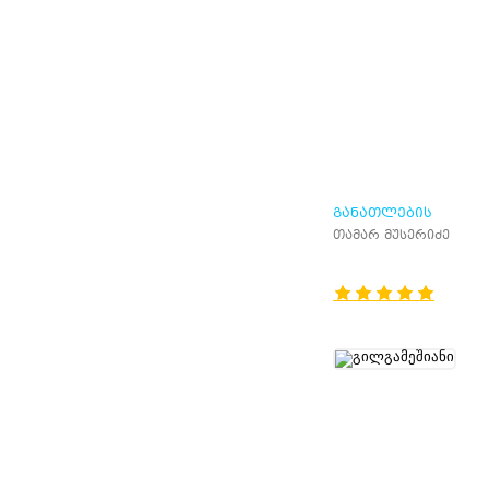
ᲒᲐᲜᲐᲗᲚᲔᲑᲘᲡ
ᲤᲡᲘᲥᲝᲚᲝᲒᲘᲘᲡ
თამარ მუსერიძე
ᲡᲐᲙᲘᲗᲮᲔᲑᲘ