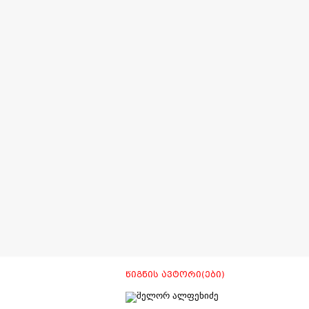
ᲬᲘᲒᲜᲘᲡ ᲐᲕᲢᲝᲠᲘ(ᲔᲑᲘ)