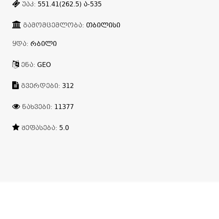
ᲣᲐᲙ:
551.41(262.5) Ა-535
ᲒᲐᲛᲝᲛᲪᲔᲛᲚᲝᲑᲐ:
ᲗᲑᲘᲚᲘᲡᲘ
ᲧᲓᲐ:
ᲠᲑᲘᲚᲘ
ᲔᲜᲐ:
GEO
ᲒᲕᲔᲠᲓᲔᲑᲘ:
312
ᲜᲐᲮᲕᲔᲑᲘ:
11377
ᲨᲔᲤᲐᲡᲔᲑᲐ:
5.0