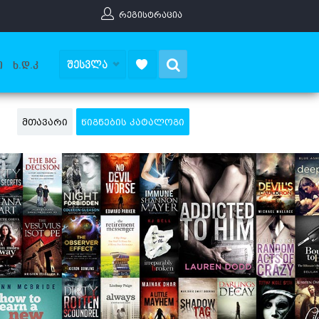
ᲠᲔᲒᲘᲡᲢᲠᲐᲪᲘᲐ
Search
ᲨᲔᲡᲕᲚᲐ
Ი
Ხ.Დ.Კ
ᲛᲗᲐᲕᲐᲠᲘ
ᲬᲘᲒᲜᲔᲑᲘᲡ ᲙᲐᲢᲐᲚᲝᲒᲘ