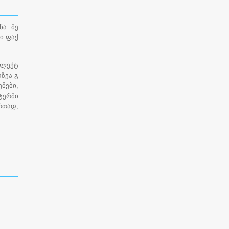
ა. მე
ი ფაქ
ელექტ
ზეა გ
ემები,
 ტერმი
ერთად,