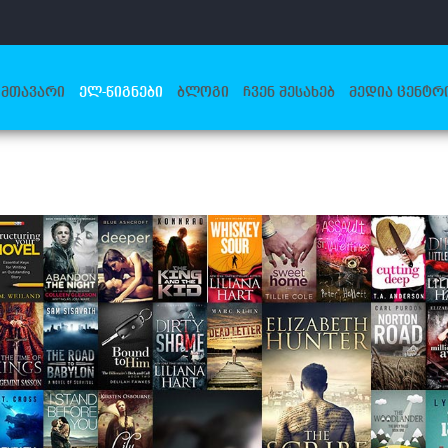
ᲛᲗᲐᲕᲐᲠᲘ
ᲔᲚ-ᲬᲘᲒᲜᲔᲑᲘ
ᲑᲚᲝᲒᲘ
ᲩᲕᲔᲜ ᲨᲔᲡᲐᲮᲔᲑ
ᲛᲔᲓᲘᲐ ᲪᲔᲜᲢᲠ