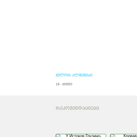
მელორ ალფენიძე
19 - წიგნი
ᲠᲔᲙᲝᲛᲔᲜᲓᲐᲪᲘᲔᲑᲘ