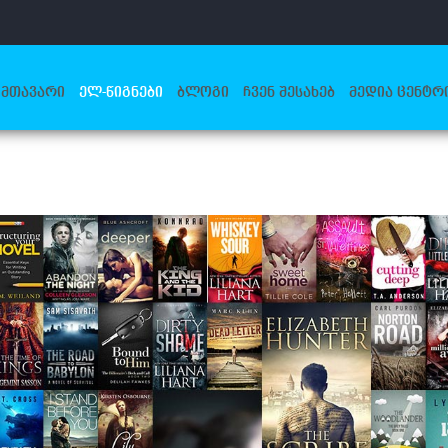
ᲛᲗᲐᲕᲐᲠᲘ
ᲔᲚ-ᲬᲘᲒᲜᲔᲑᲘ
ᲑᲚᲝᲒᲘ
ᲩᲕᲔᲜ ᲨᲔᲡᲐᲮᲔᲑ
ᲛᲔᲓᲘᲐ ᲪᲔᲜᲢᲠ