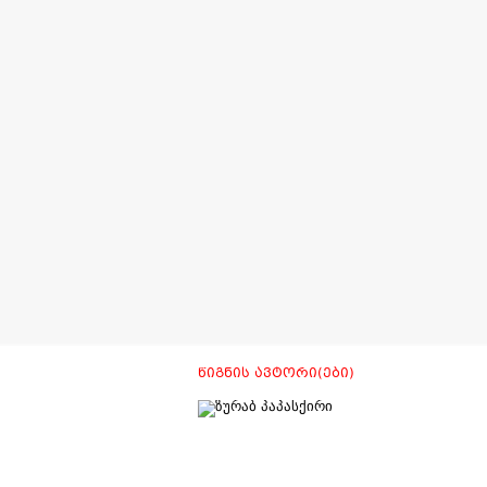
ᲬᲘᲒᲜᲘᲡ ᲐᲕᲢᲝᲠᲘ(ᲔᲑᲘ)