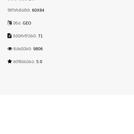
ᲤᲝᲠᲛᲐᲢᲘ:
60X84
ᲔᲜᲐ:
GEO
ᲒᲕᲔᲠᲓᲔᲑᲘ:
71
ᲜᲐᲮᲕᲔᲑᲘ:
9806
ᲨᲔᲤᲐᲡᲔᲑᲐ:
5.0