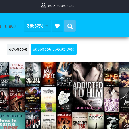
ᲠᲔᲒᲘᲡᲢᲠᲐᲪᲘᲐ
Search
ᲨᲔᲡᲕᲚᲐ
Ი
Ხ.Დ.Კ
ᲛᲗᲐᲕᲐᲠᲘ
ᲬᲘᲒᲜᲔᲑᲘᲡ ᲙᲐᲢᲐᲚᲝᲒᲘ