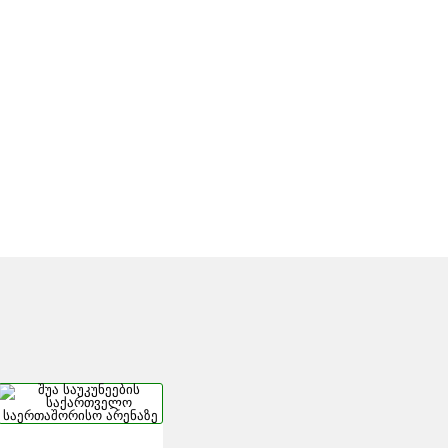
ᲐᲕᲘ ᲖᲦᲕᲐ:
ᲨᲣᲐ ᲡᲐᲣᲙᲣᲜᲔᲔᲑᲘᲡ
ᲑᲘᲝᲢᲣᲠᲘ
ᲡᲐᲥᲐᲠᲗᲕᲔᲚᲝ
Ა
ᲡᲐᲔᲠᲗᲐᲨᲝᲠᲘᲡᲝ