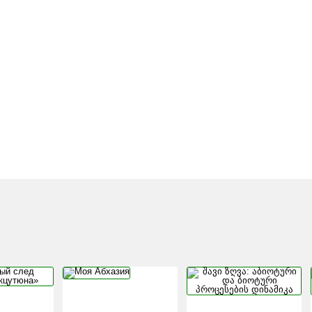
КРОВАВЫЙ СЛЕД
МОЯ
Შ
КИХ
«ДАШНАКЦУТЮНА»
АБХАЗИЯ
Ა
Დ