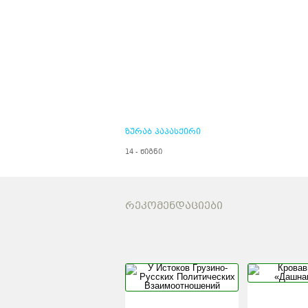
ზურაბ პაპასქირი
14 - წიგნი
ᲠᲔᲙᲝᲛᲔᲜᲓᲐᲪᲘᲔᲑᲘ
У ИСТОКОВ
ГРУЗИНО-РУСС
ПОЛИТИЧЕСКИХ