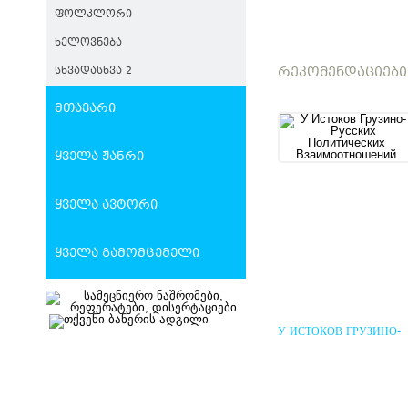
ᲤᲝᲚᲙᲚᲝᲠᲘ
ᲮᲔᲚᲝᲕᲜᲔᲑᲐ
ᲠᲔᲙᲝᲛᲔᲜᲓᲐᲪᲘᲔᲑᲘ
ᲡᲮᲕᲐᲓᲐᲡᲮᲕᲐ 2
მთავარი
ყველა ჟანრი
ყველა ავტორი
ყველა გამომცემელი
У ИСТОКОВ ГРУЗИНО-
РУССКИХ ПОЛИТИЧЕС
ВЗАИМООТНОШЕНИЙ