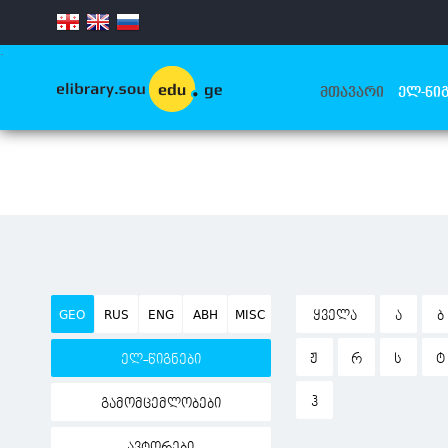
.
ᲛᲗᲐᲕᲐᲠᲘ
ᲔᲚ-ᲬᲘᲒ
GEO
RUS
ENG
ABH
MISC
ᲧᲕᲔᲚᲐ
Ა
Ბ
Ჟ
Რ
Ს
Ტ
ელ-წიგნები
Ჰ
გამომცემლობები