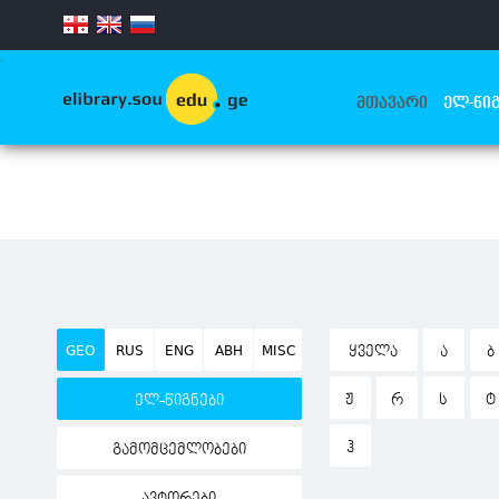
.
ᲛᲗᲐᲕᲐᲠᲘ
ᲔᲚ-ᲬᲘᲒ
GEO
RUS
ENG
ABH
MISC
ᲧᲕᲔᲚᲐ
Ა
Ბ
Ჟ
Რ
Ს
Ტ
ელ-წიგნები
Ჰ
გამომცემლობები