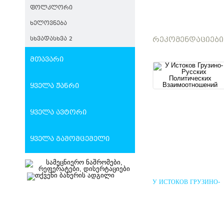
ᲤᲝᲚᲙᲚᲝᲠᲘ
ᲮᲔᲚᲝᲕᲜᲔᲑᲐ
ᲠᲔᲙᲝᲛᲔᲜᲓᲐᲪᲘᲔᲑᲘ
ᲡᲮᲕᲐᲓᲐᲡᲮᲕᲐ 2
მთავარი
ყველა ჟანრი
ყველა ავტორი
ყველა გამომცემელი
У ИСТОКОВ ГРУЗИНО-
РУССКИХ ПОЛИТИЧЕС
ВЗАИМООТНОШЕНИЙ