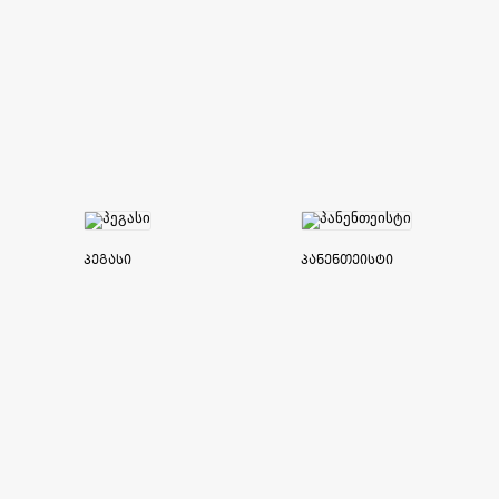
პეგასი
პანენთეისტი