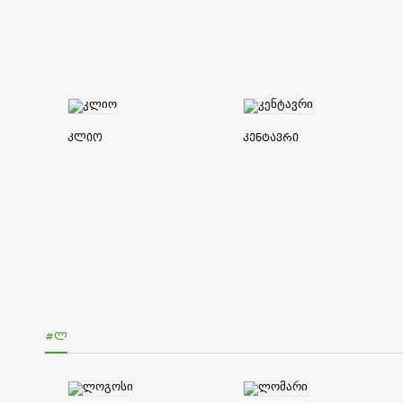
კლიო
კენტავრი
#Ლ