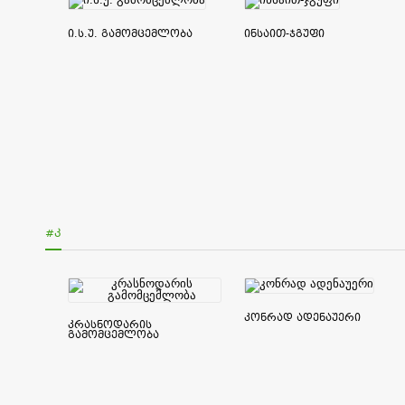
ი.ს.უ. გამომცემლობა
ინსაით-ჯგუფი
#Კ
კონრად ადენაუერი
კრასნოდარის
გამომცემლობა