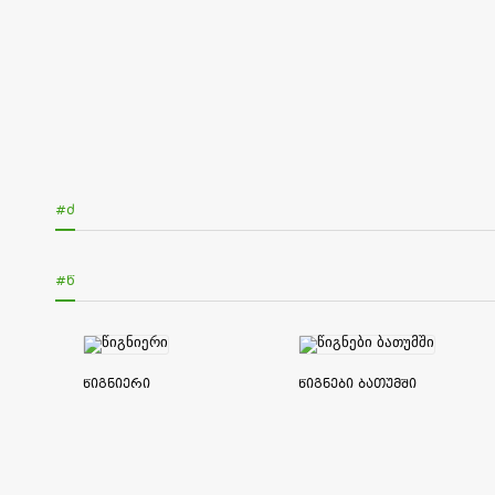
#Ძ
#Წ
წიგნიერი
წიგნები ბათუმში