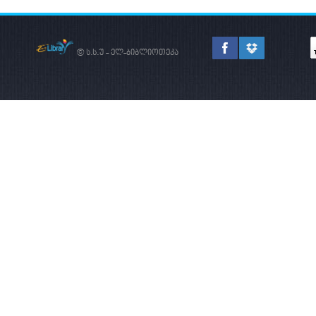
© ს.ს.უ - ელ-ბიბლიოთეკა