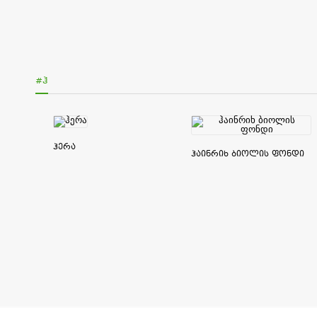
#Ჰ
ჰერა
ჰაინრიხ ბიოლის ფონდი