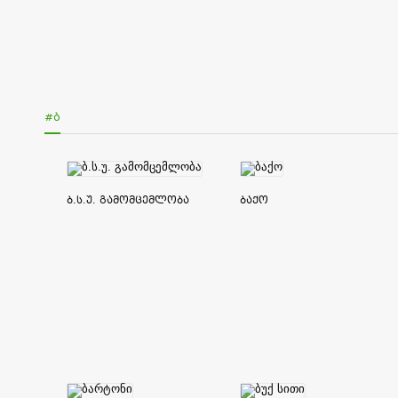
#Ბ
ბ.ს.უ. გამომცემლობა
ბაქო