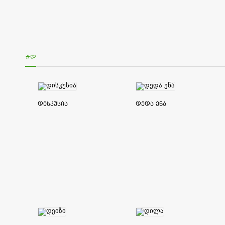
#Დ
დისკუსია
დედა ენა