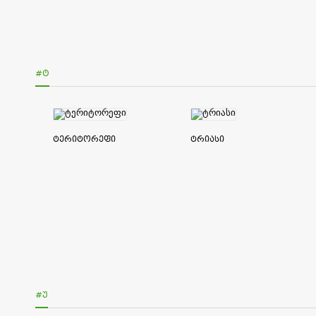
#Ტ
ტერიტორეფი
ტრიასი
#Უ