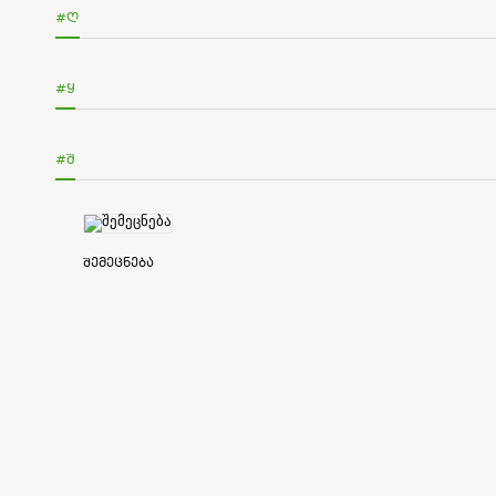
#Ღ
#Ყ
#Შ
შემეცნება