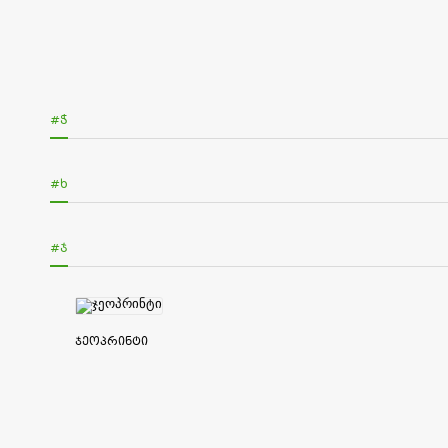
#Ჭ
#Ხ
#Ჯ
ჯეოპრინტი