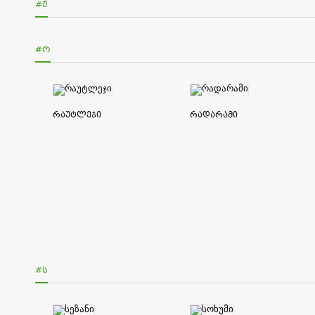
#Ჟ
#Რ
რაუტლეჯი
რადარამი
#Ს