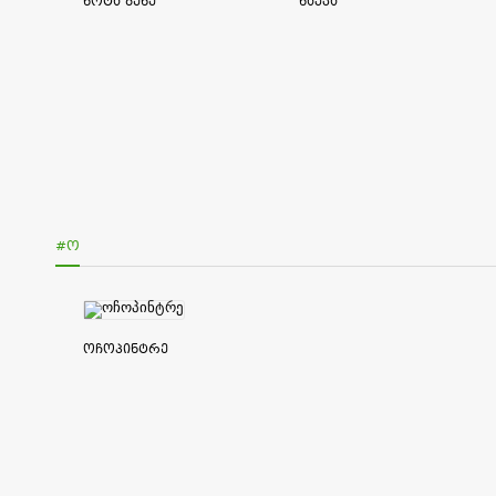
ნოტა ბენე
ნაუკა
#Ო
ოჩოპინტრე