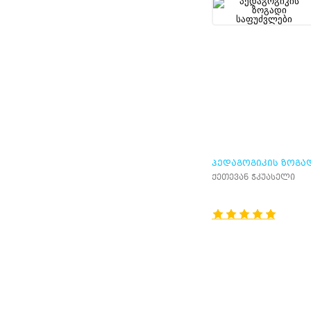
ᲞᲔᲓᲐᲒᲝᲒᲘᲙᲘᲡ ᲖᲝᲒᲐ
ᲡᲐᲤᲣᲫᲕᲚᲔᲑᲘ
ქეთევან ჭკუასელი