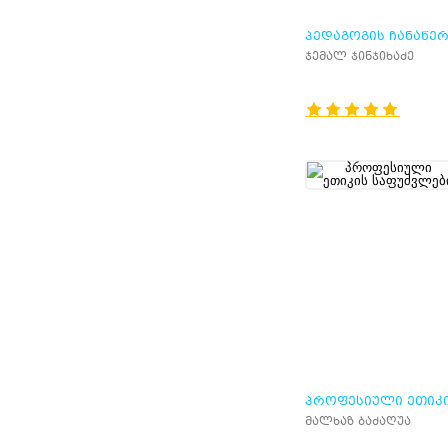
ᲞᲔᲓᲐᲒᲝᲒᲘᲡ ᲩᲐᲜᲐᲬᲔᲠ
ᲐᲜᲣ ᲐᲦᲡᲐᲠᲔᲑᲐ
ჯემალ ჯინჯიხაძე
ᲞᲠᲝᲤᲔᲡᲘᲣᲚᲘ ᲔᲗᲘᲙ
ᲡᲐᲤᲣᲫᲕᲚᲔᲑᲘ
მალხაზ ბაძაღუა