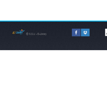
© S.S.U - E-Library