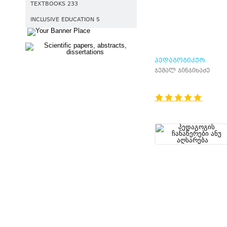
TEXTBOOKS 233
INCLUSIVE EDUCATION 5
ᲞᲔᲓᲐᲒᲝᲒᲘᲙᲣᲠ
ᲢᲔᲠᲛᲘᲜᲗᲐ
ჯემალ ჯინჯიხაძე
ᲒᲐᲜᲛᲐᲠᲢᲔᲑᲘᲗᲘ
ᲚᲔᲥᲡᲘᲙᲝᲜᲘ