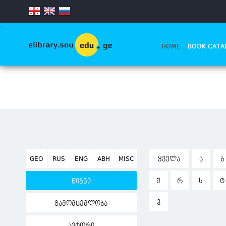
.
HOME
BOOK CATA
GEO
RUS
ENG
ABH
MISC
ᲧᲕᲔᲚᲐ
Ა
Ბ
Ჟ
Რ
Ს
Ტ
წიგნი
Ჰ
გამომცემლობა