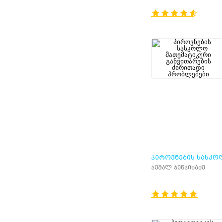
ᲞᲘᲠᲝᲕᲜᲔᲑᲘᲡ ᲡᲐᲡᲙ
ᲛᲐᲗᲔᲛᲐᲢᲘᲙᲣᲠᲘ
ჯემალ ჯინჯიხაძე
ᲒᲐᲜᲕᲘᲗᲐᲠᲔᲑᲘᲡ
ᲫᲘᲠᲘᲗᲐᲓᲘ ᲞᲠᲝᲑᲚᲔ