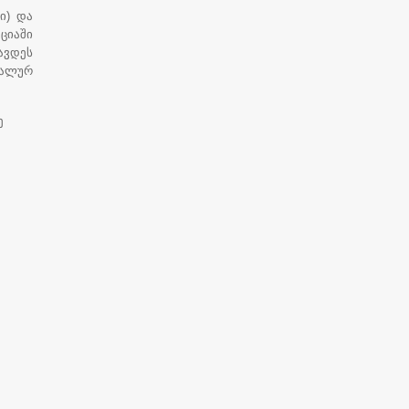
ი) და
ციაში
ავდეს
იალურ
ე