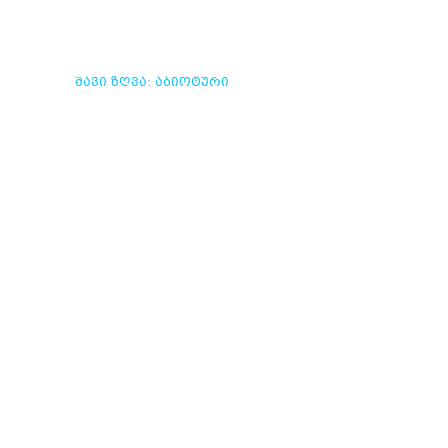
ᲨᲐᲕᲘ ᲖᲦᲕᲐ: ᲐᲑᲘᲝᲢᲣᲠᲘ
ᲓᲐ ᲑᲘᲝᲢᲣᲠᲘ
ᲞᲠᲝᲪᲔᲡᲔᲑᲘᲡ ᲓᲘᲜᲐᲛᲘᲙᲐ
ᲕᲚᲔᲕᲐ
ᲫᲕᲔᲚᲘ ᲘᲡᲢᲝᲠᲘᲘᲡ
ᲜᲐᲠᲙᲕᲔᲕᲔᲑᲘ