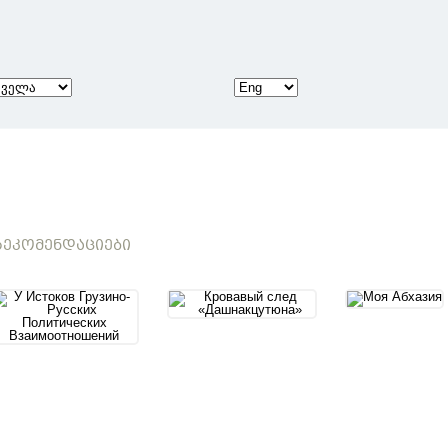
ᲔᲙᲝᲛᲔᲜᲓᲐᲪᲘᲔᲑᲘ