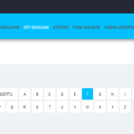
ᲛᲗᲐᲕᲐᲠᲘ
ᲔᲚ-ᲬᲘᲒᲜᲔᲑᲘ
ᲑᲚᲝᲒᲘ
ᲩᲕᲔᲜ ᲨᲔᲡᲐᲮᲔᲑ
ᲛᲔᲓᲘᲐ ᲪᲔᲜᲢᲠ
ᲧᲕᲔᲚᲐ
A
B
C
D
E
F
G
H
I
P
Q
R
S
T
U
V
W
X
Y
Z