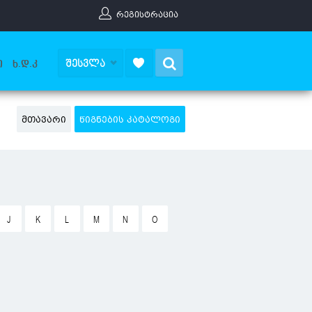
ᲠᲔᲒᲘᲡᲢᲠᲐᲪᲘᲐ
Search
ᲨᲔᲡᲕᲚᲐ
Ი
Ხ.Დ.Კ
ᲛᲗᲐᲕᲐᲠᲘ
ᲬᲘᲒᲜᲔᲑᲘᲡ ᲙᲐᲢᲐᲚᲝᲒᲘ
J
K
L
M
N
O