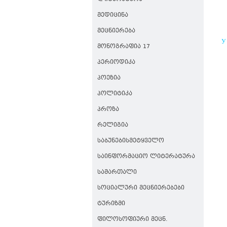
ᲛᲔᲓᲘᲪᲘᲜᲐ
ᲛᲔᲪᲜᲘᲔᲠᲔᲑᲐ
У
ᲛᲝᲜᲝᲒᲠᲐᲤᲘᲐ 17
Р
В
ᲞᲔᲠᲘᲝᲓᲘᲙᲐ
ᲞᲝᲔᲖᲘᲐ
ᲞᲝᲚᲘᲢᲘᲙᲐ
ᲞᲠᲝᲖᲐ
ᲠᲔᲚᲘᲒᲘᲐ
ᲡᲐᲑᲣᲜᲔᲑᲘᲡᲛᲔᲢᲧᲕᲔᲚᲝ
ᲡᲐᲘᲜᲤᲝᲠᲛᲐᲪᲘᲝ ᲚᲘᲢᲔᲠᲐᲢᲣᲠᲐ
ᲡᲐᲛᲐᲠᲗᲐᲚᲘ
ᲡᲝᲪᲘᲐᲚᲣᲠᲘ ᲛᲔᲪᲜᲘᲔᲠᲔᲑᲔᲑᲘ
ᲢᲣᲠᲘᲖᲛᲘ
Შ
ᲤᲘᲚᲝᲡᲝᲤᲘᲣᲠᲘ ᲛᲔᲪᲜ.
Ს