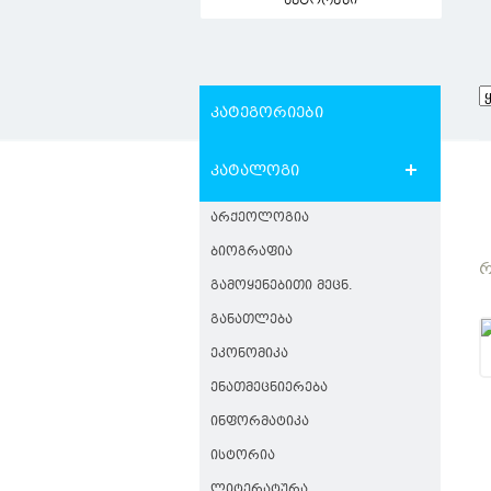
ავტორები
კატეგორიები
კატალოგი
ᲐᲠᲥᲔᲝᲚᲝᲒᲘᲐ
ᲑᲘᲝᲒᲠᲐᲤᲘᲐ
Რ
ᲒᲐᲛᲝᲧᲔᲜᲔᲑᲘᲗᲘ ᲛᲔᲪᲜ.
ᲒᲐᲜᲐᲗᲚᲔᲑᲐ
ᲔᲙᲝᲜᲝᲛᲘᲙᲐ
ᲔᲜᲐᲗᲛᲔᲪᲜᲘᲔᲠᲔᲑᲐ
ᲘᲜᲤᲝᲠᲛᲐᲢᲘᲙᲐ
ᲘᲡᲢᲝᲠᲘᲐ
ᲚᲘᲢᲔᲠᲐᲢᲣᲠᲐ