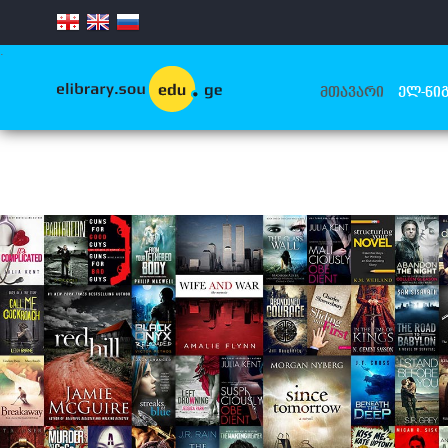
.
ᲛᲗᲐᲕᲐᲠᲘ
ᲔᲚ-ᲬᲘᲒ