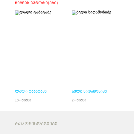
ᲬᲘᲒᲜᲘᲡ ᲐᲕᲢᲝᲠᲘ(ᲔᲑᲘ)
ლალი ტაბატაძე
ნელი სიდამონიძე
10 - წიგნი
2 - წიგნი
ᲠᲔᲙᲝᲛᲔᲜᲓᲐᲪᲘᲔᲑᲘ