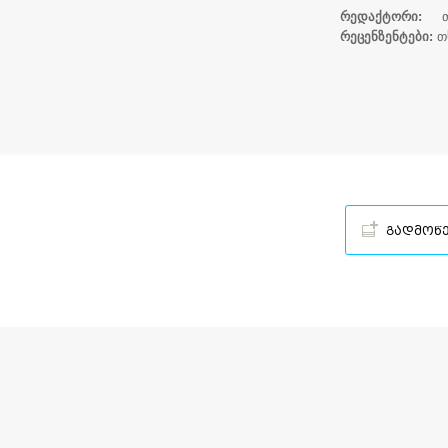
რედაქტორი:
თს
რეცენზენტები:
თს
სსუ-ს ქიმი
გადმოწ