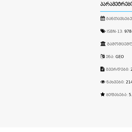
ᲞᲐᲠᲐᲛᲔᲢᲠᲔᲑ
ᲒᲐᲜᲗᲐᲕᲡᲔᲑ
ISBN-13:
978
ᲒᲐᲛᲝᲛᲪᲔᲛ
ᲔᲜᲐ:
GEO
ᲒᲕᲔᲠᲓᲔᲑᲘ:
ᲜᲐᲮᲕᲔᲑᲘ:
21
ᲨᲔᲤᲐᲡᲔᲑᲐ:
5