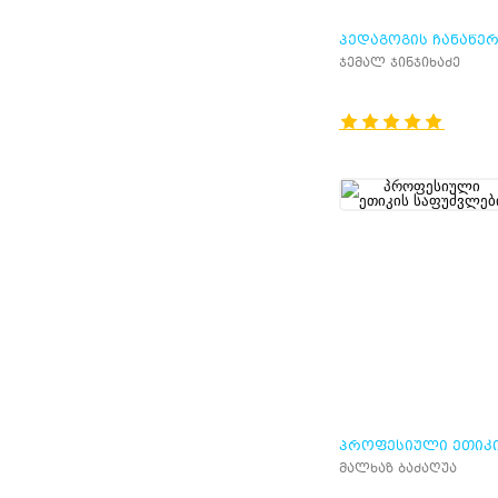
ᲞᲔᲓᲐᲒᲝᲒᲘᲡ ᲩᲐᲜᲐᲬᲔᲠ
ᲐᲜᲣ ᲐᲦᲡᲐᲠᲔᲑᲐ
ჯემალ ჯინჯიხაძე
ᲞᲠᲝᲤᲔᲡᲘᲣᲚᲘ ᲔᲗᲘᲙ
ᲡᲐᲤᲣᲫᲕᲚᲔᲑᲘ
მალხაზ ბაძაღუა