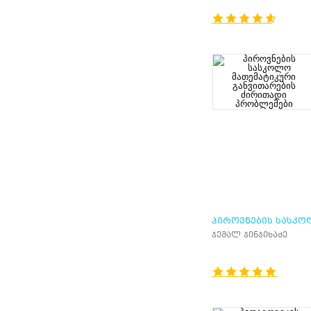
ᲞᲘᲠᲝᲕᲜᲔᲑᲘᲡ ᲡᲐᲡᲙ
ᲛᲐᲗᲔᲛᲐᲢᲘᲙᲣᲠᲘ
ჯემალ ჯინჯიხაძე
ᲒᲐᲜᲕᲘᲗᲐᲠᲔᲑᲘᲡ
ᲫᲘᲠᲘᲗᲐᲓᲘ ᲞᲠᲝᲑᲚᲔ