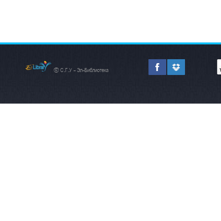
© С.Г.У - Эл-Библиотека