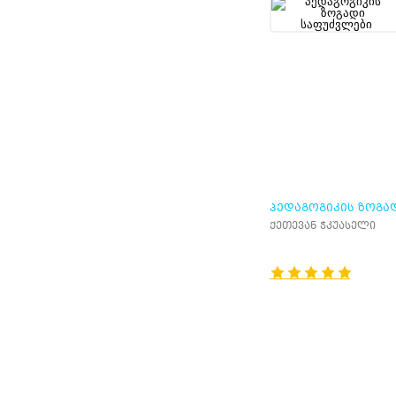
ᲞᲔᲓᲐᲒᲝᲒᲘᲙᲘᲡ ᲖᲝᲒᲐ
ᲡᲐᲤᲣᲫᲕᲚᲔᲑᲘ
ქეთევან ჭკუასელი