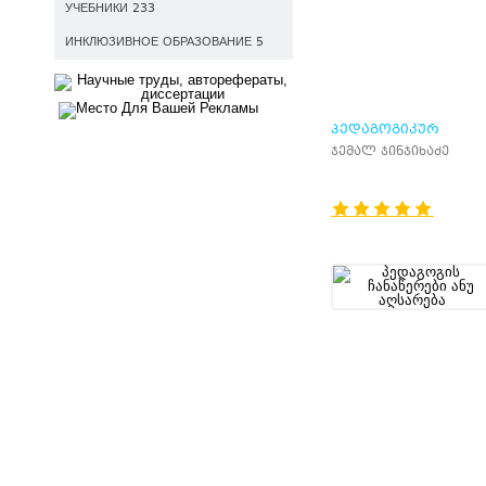
УЧЕБНИКИ 233
ИНКЛЮЗИВНОЕ ОБРАЗОВАНИЕ 5
ᲞᲔᲓᲐᲒᲝᲒᲘᲙᲣᲠ
ᲢᲔᲠᲛᲘᲜᲗᲐ
ჯემალ ჯინჯიხაძე
ᲒᲐᲜᲛᲐᲠᲢᲔᲑᲘᲗᲘ
ᲚᲔᲥᲡᲘᲙᲝᲜᲘ