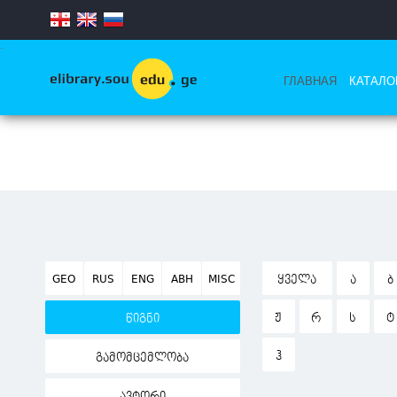
.
ГЛАВНАЯ
КАТАЛО
GEO
RUS
ENG
ABH
MISC
ᲧᲕᲔᲚᲐ
Ა
Ბ
Ჟ
Რ
Ს
Ტ
წიგნი
Ჰ
გამომცემლობა