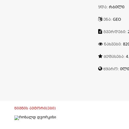
ᲧᲓᲐ:
ᲠᲑᲘᲚᲘ
ᲔᲜᲐ:
GEO
ᲒᲕᲔᲠᲓᲔᲑᲘ:
ᲜᲐᲮᲕᲔᲑᲘ:
82
ᲨᲔᲤᲐᲡᲔᲑᲐ:
4
ᲬᲧᲐᲠᲝ:
ᲘᲚᲘ
ᲬᲘᲒᲜᲘᲡ ᲐᲕᲢᲝᲠᲘ(ᲔᲑᲘ)