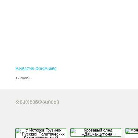
რონალდ დვორკინი
1 - წიგნი
ᲠᲔᲙᲝᲛᲔᲜᲓᲐᲪᲘᲔᲑᲘ
У ИСТОКОВ
КРОВАВЫ
ГРУЗИНО-РУССКИХ
«ДАШНА