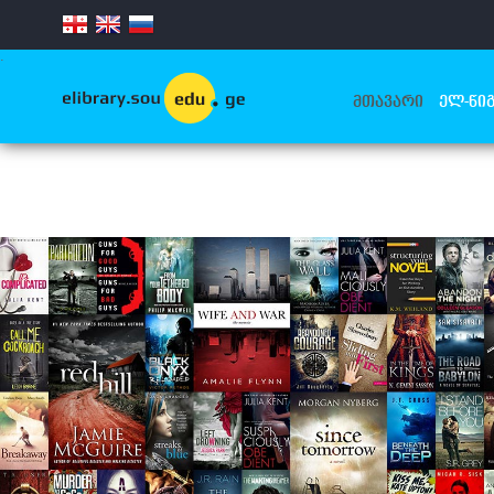
.
ᲛᲗᲐᲕᲐᲠᲘ
ᲔᲚ-ᲬᲘᲒ