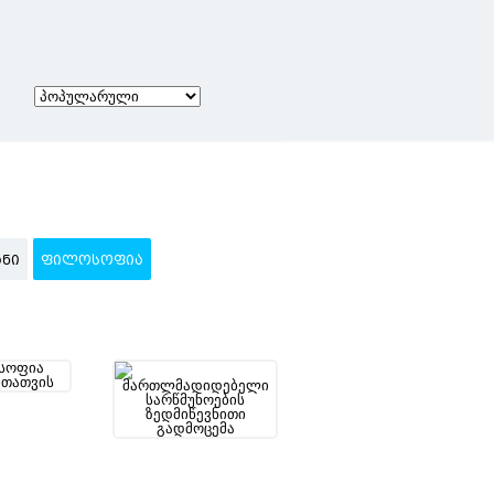
ᲜᲘ
ᲤᲘᲚᲝᲡᲝᲤᲘᲐ