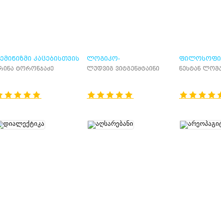
ᲔᲛᲘᲜᲘᲖᲛᲘ ᲙᲐᲪᲔᲑᲘᲡᲗᲕᲘᲡ
ᲚᲝᲒᲘᲙᲝ-
ᲤᲘᲚᲝᲡᲝᲤᲘ
ᲤᲘᲚᲝᲡᲝᲤᲘᲣᲠᲘ
ᲓᲐᲛᲬᲧᲔᲑᲗᲐ
რინა ტორონჯაძე
ლუდვიგ ვიტგენშტაინი
ნესტან ლომ
ᲢᲠᲐᲥᲢᲐᲢᲘ