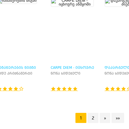
ᲐᲜᲐᲬᲔᲠᲔᲑᲘᲡ ᲬᲘᲒᲜᲘ
CARPE DIEM - ᲘᲪᲮᲝᲕᲠᲔ
ᲓᲐᲙᲐᲠᲒᲣᲚᲘ
ᲐᲬᲛᲧᲝᲨᲘ
ᲫᲘᲔᲑᲐᲨᲘ
იდუ კრიშნამურტი
ნონა ხიდეშელი
ნონა ხიდეშ
1
2
»
»»