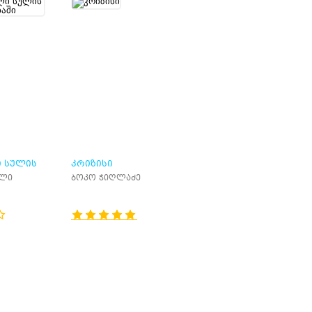
 ᲡᲣᲚᲘᲡ
ᲙᲠᲘᲖᲘᲡᲘ
ელი
ბოკო ჭიღლაძე