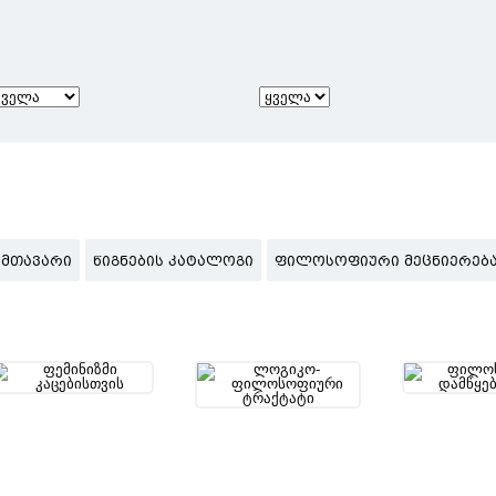
ᲛᲗᲐᲕᲐᲠᲘ
ᲬᲘᲒᲜᲔᲑᲘᲡ ᲙᲐᲢᲐᲚᲝᲒᲘ
ᲤᲘᲚᲝᲡᲝᲤᲘᲣᲠᲘ ᲛᲔᲪᲜᲘᲔᲠᲔᲑᲐ