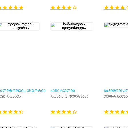
ᲘᲚᲝᲡᲝᲤᲘᲘᲡ ᲘᲡᲢᲝᲠᲘᲐ
ᲡᲐᲛᲐᲠᲗᲚᲘᲡ
ᲒᲐᲕᲘᲒᲝᲗ Პ
ᲤᲘᲚᲝᲡᲝᲤᲘᲐ
ივი როგავა
რონალდ დვორკინი
თომას მაგშ