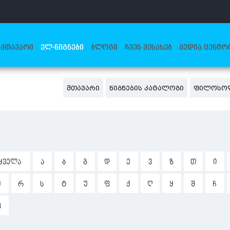
ᲛᲗᲐᲕᲐᲠᲘ
ᲔᲚ-ᲬᲘᲒᲜᲔᲑᲘ
ᲑᲚᲝᲒᲘ
ᲩᲕᲔᲜ ᲨᲔᲡᲐᲮᲔᲑ
ᲛᲔᲓᲘᲐ ᲪᲔᲜᲢᲠ
ᲛᲗᲐᲕᲐᲠᲘ
ᲬᲘᲒᲜᲔᲑᲘᲡ ᲙᲐᲢᲐᲚᲝᲒᲘ
ᲤᲘᲚᲝᲡᲝᲤ
ᲧᲕᲔᲚᲐ
Ა
Ბ
Გ
Დ
Ე
Ვ
Ზ
Თ
Ი
Ჟ
Რ
Ს
Ტ
Უ
Ფ
Ქ
Ღ
Ყ
Შ
Ჩ
Ჰ