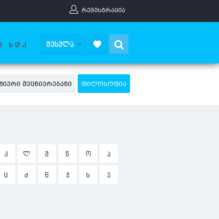
ᲠᲔᲒᲘᲡᲢᲠᲐᲪᲘᲐ
Search
ᲨᲔᲡᲕᲚᲐ
Ი
Ხ.Დ.Კ
ᲘᲣᲠᲘ ᲛᲔᲪᲜᲘᲔᲠᲔᲑᲐᲜᲘ
ᲤᲘᲚᲝᲡᲝᲤᲘᲐ
Კ
Ლ
Მ
Ნ
Ო
Პ
Ც
Ძ
Წ
Ჭ
Ხ
Ჯ