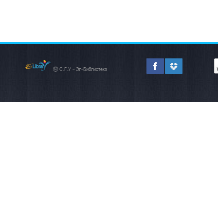
© С.Г.У - Эл-Библиотека