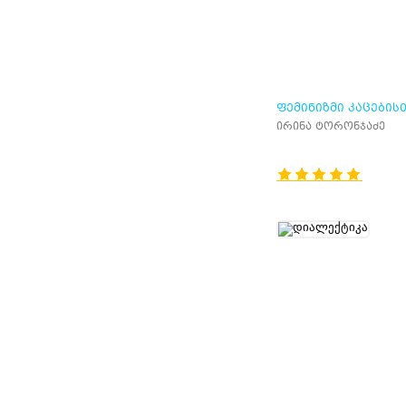
ᲤᲔᲛᲘᲜᲘᲖᲛᲘ ᲙᲐᲪᲔᲑᲘᲡ
ირინა ტორონჯაძე