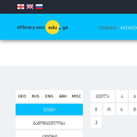
.
ГЛАВНАЯ
КАТАЛО
GEO
RUS
ENG
ABH
MISC
ᲧᲕᲔᲚᲐ
Ა
Ბ
Ჟ
Რ
Ს
Ტ
წიგნი
Ჰ
გამომცემლობა