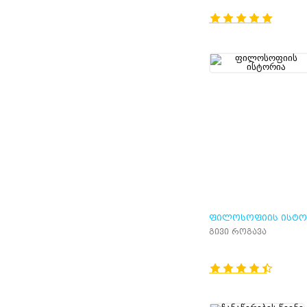
ᲤᲘᲚᲝᲡᲝᲤᲘᲘᲡ ᲘᲡᲢᲝ
გივი როგავა