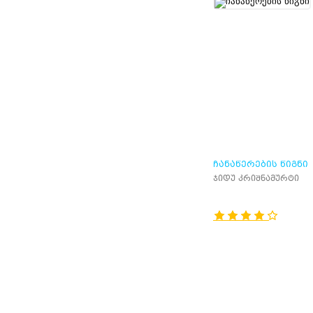
ᲩᲐᲜᲐᲬᲔᲠᲔᲑᲘᲡ ᲬᲘᲒᲜᲘ
ჯიდუ კრიშნამურტი