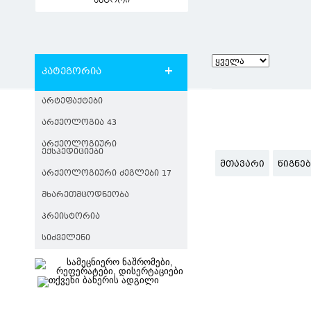
ავტორი
კატეგორია
ᲐᲠᲢᲔᲤᲐᲥᲢᲔᲑᲘ
ᲐᲠᲥᲔᲝᲚᲝᲒᲘᲐ 43
ᲐᲠᲥᲔᲝᲚᲝᲒᲘᲣᲠᲘ
ᲔᲥᲡᲞᲔᲓᲘᲪᲘᲔᲑᲘ
ᲛᲗᲐᲕᲐᲠᲘ
ᲬᲘᲒᲜᲔ
ᲐᲠᲥᲔᲝᲚᲝᲒᲘᲣᲠᲘ ᲫᲔᲒᲚᲔᲑᲘ 17
ᲛᲮᲐᲠᲔᲗᲛᲪᲝᲓᲜᲔᲝᲑᲐ
ᲞᲠᲔᲘᲡᲢᲝᲠᲘᲐ
ᲡᲘᲫᲕᲔᲚᲔᲜᲘ