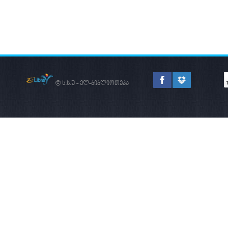
© ს.ს.უ - ელ-ბიბლიოთეკა