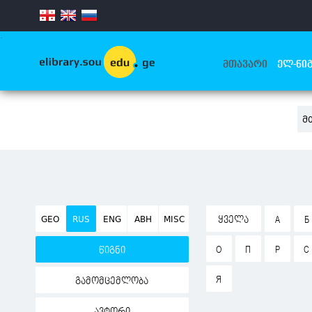
.
ᲛᲗᲐᲕᲐᲠᲘ
ᲔᲚ-ᲬᲘᲒ
Მ
GEO
RUS
ENG
ABH
MISC
ᲧᲕᲔᲚᲐ
А
Б
О
П
Р
С
წიგნი
Я
გამომცემლობა