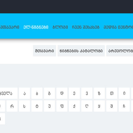
ᲛᲗᲐᲕᲐᲠᲘ
ᲔᲚ-ᲬᲘᲒᲜᲔᲑᲘ
ᲑᲚᲝᲒᲘ
ᲩᲕᲔᲜ ᲨᲔᲡᲐᲮᲔᲑ
ᲛᲔᲓᲘᲐ ᲪᲔᲜᲢᲠ
ᲛᲗᲐᲕᲐᲠᲘ
ᲬᲘᲒᲜᲔᲑᲘᲡ ᲙᲐᲢᲐᲚᲝᲒᲘ
ᲐᲠᲥᲔᲝᲚᲝᲒ
ᲧᲕᲔᲚᲐ
Ა
Ბ
Გ
Დ
Ე
Ვ
Ზ
Თ
Ი
Ჟ
Რ
Ს
Ტ
Უ
Ფ
Ქ
Ღ
Ყ
Შ
Ჩ
Ჰ