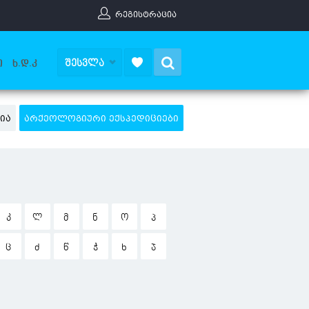
ᲠᲔᲒᲘᲡᲢᲠᲐᲪᲘᲐ
Search
ᲨᲔᲡᲕᲚᲐ
Ი
Ხ.Დ.Კ
ᲘᲐ
ᲐᲠᲥᲔᲝᲚᲝᲒᲘᲣᲠᲘ ᲔᲥᲡᲞᲔᲓᲘᲪᲘᲔᲑᲘ
Კ
Ლ
Მ
Ნ
Ო
Პ
Ც
Ძ
Წ
Ჭ
Ხ
Ჯ