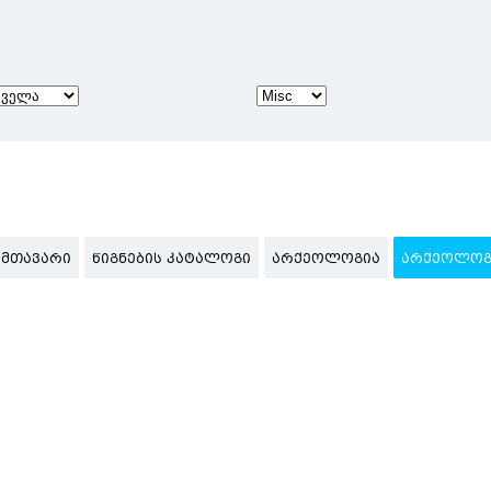
ᲛᲗᲐᲕᲐᲠᲘ
ᲬᲘᲒᲜᲔᲑᲘᲡ ᲙᲐᲢᲐᲚᲝᲒᲘ
ᲐᲠᲥᲔᲝᲚᲝᲒᲘᲐ
ᲐᲠᲥᲔᲝᲚᲝᲒᲘ