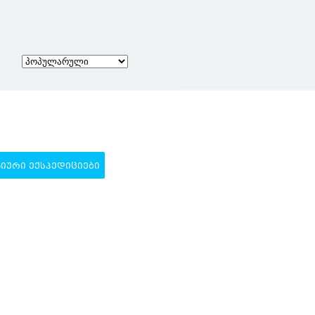
ᲣᲠᲘ ᲔᲥᲡᲞᲔᲓᲘᲪᲘᲔᲑᲘ