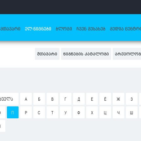
ᲛᲗᲐᲕᲐᲠᲘ
ᲔᲚ-ᲬᲘᲒᲜᲔᲑᲘ
ᲑᲚᲝᲒᲘ
ᲩᲕᲔᲜ ᲨᲔᲡᲐᲮᲔᲑ
ᲛᲔᲓᲘᲐ ᲪᲔᲜᲢᲠ
ᲛᲗᲐᲕᲐᲠᲘ
ᲬᲘᲒᲜᲔᲑᲘᲡ ᲙᲐᲢᲐᲚᲝᲒᲘ
ᲐᲠᲥᲔᲝᲚᲝᲒ
ᲧᲕᲔᲚᲐ
А
Б
В
Г
Д
Е
Ё
Ж
З
О
П
Р
С
Т
У
Ф
Х
Ц
Ч
Ш
Я