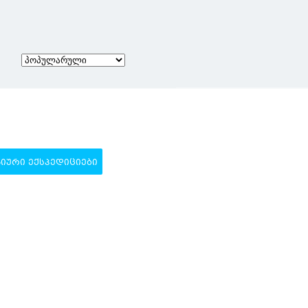
ᲣᲠᲘ ᲔᲥᲡᲞᲔᲓᲘᲪᲘᲔᲑᲘ