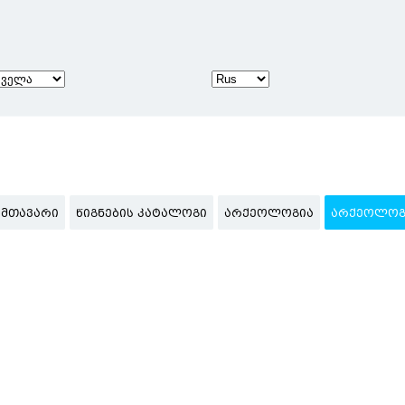
ᲛᲗᲐᲕᲐᲠᲘ
ᲬᲘᲒᲜᲔᲑᲘᲡ ᲙᲐᲢᲐᲚᲝᲒᲘ
ᲐᲠᲥᲔᲝᲚᲝᲒᲘᲐ
ᲐᲠᲥᲔᲝᲚᲝᲒᲘ