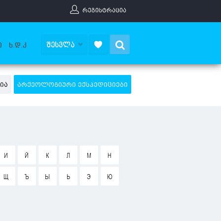
ᲠᲔᲒᲘᲡᲢᲠᲐᲪᲘᲐ
Search
ᲨᲔᲡᲕᲚᲐ
Ი
Ხ.Დ.Კ
ᲘᲐ
ᲐᲠᲥᲔᲝᲚᲝᲒᲘᲣᲠᲘ ᲔᲥᲡᲞᲔᲓᲘᲪᲘᲔᲑᲘ
И
Й
К
Л
М
Н
Щ
Ъ
Ы
Ь
Э
Ю