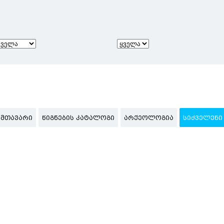
ᲛᲗᲐᲕᲐᲠᲘ
ᲬᲘᲒᲜᲔᲑᲘᲡ ᲙᲐᲢᲐᲚᲝᲒᲘ
ᲐᲠᲥᲔᲝᲚᲝᲒᲘᲐ
ᲡᲘᲫᲕᲔᲚᲔᲜᲘ