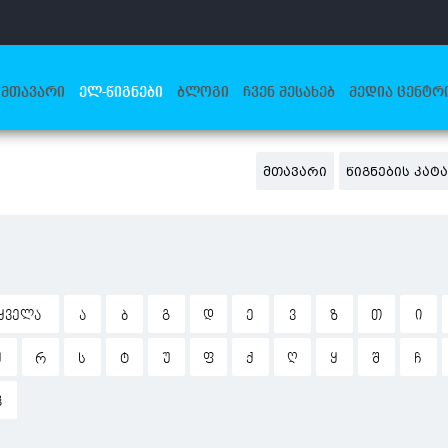
ᲛᲗᲐᲕᲐᲠᲘ
ᲔᲚ-ᲬᲘᲒᲜᲔᲑᲘ
ᲑᲚᲝᲒᲘ
ᲩᲕᲔᲜ ᲨᲔᲡᲐᲮᲔᲑ
ᲛᲔᲓᲘᲐ ᲪᲔᲜᲢᲠ
ᲛᲗᲐᲕᲐᲠᲘ
ᲬᲘᲒᲜᲔᲑᲘᲡ ᲙᲐ
ᲧᲕᲔᲚᲐ
Ა
Ბ
Გ
Დ
Ე
Ვ
Ზ
Თ
Ი
Ჟ
Რ
Ს
Ტ
Უ
Ფ
Ქ
Ღ
Ყ
Შ
Ჩ
Ჰ