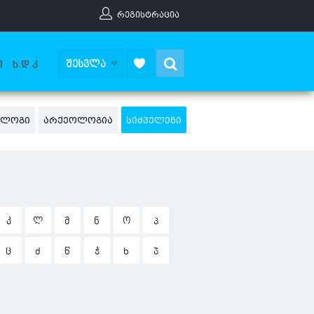
ᲠᲔᲒᲘᲡᲢᲠᲐᲪᲘᲐ
Search
ᲨᲔᲡᲕᲚᲐ
Ი
Ხ.Დ.Კ
ᲢᲐᲚᲝᲒᲘ
ᲐᲠᲥᲔᲝᲚᲝᲒᲘᲐ
ᲡᲘᲫᲕᲔᲚᲔᲜᲘ
Კ
Ლ
Მ
Ნ
Ო
Პ
Ც
Ძ
Წ
Ჭ
Ხ
Ჯ