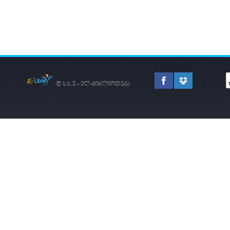
© ს.ს.უ - ელ-ბიბლიოთეკა