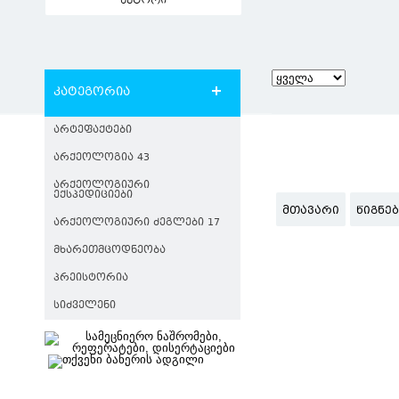
ავტორი
კატეგორია
ᲐᲠᲢᲔᲤᲐᲥᲢᲔᲑᲘ
ᲐᲠᲥᲔᲝᲚᲝᲒᲘᲐ 43
ᲐᲠᲥᲔᲝᲚᲝᲒᲘᲣᲠᲘ
ᲔᲥᲡᲞᲔᲓᲘᲪᲘᲔᲑᲘ
ᲛᲗᲐᲕᲐᲠᲘ
ᲬᲘᲒᲜᲔ
ᲐᲠᲥᲔᲝᲚᲝᲒᲘᲣᲠᲘ ᲫᲔᲒᲚᲔᲑᲘ 17
ᲛᲮᲐᲠᲔᲗᲛᲪᲝᲓᲜᲔᲝᲑᲐ
ᲞᲠᲔᲘᲡᲢᲝᲠᲘᲐ
ᲡᲘᲫᲕᲔᲚᲔᲜᲘ