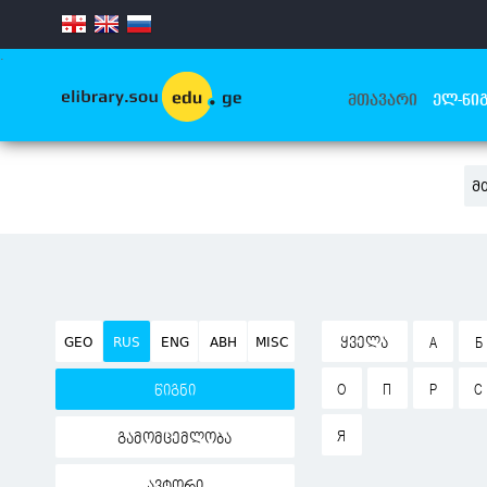
.
ᲛᲗᲐᲕᲐᲠᲘ
ᲔᲚ-ᲬᲘᲒ
Მ
GEO
RUS
ENG
ABH
MISC
ᲧᲕᲔᲚᲐ
А
Б
О
П
Р
С
წიგნი
Я
გამომცემლობა