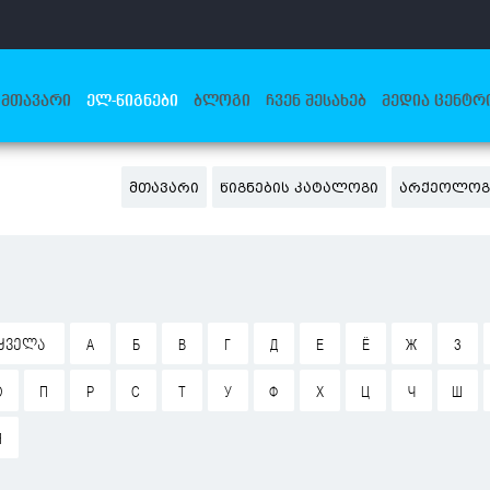
ᲛᲗᲐᲕᲐᲠᲘ
ᲔᲚ-ᲬᲘᲒᲜᲔᲑᲘ
ᲑᲚᲝᲒᲘ
ᲩᲕᲔᲜ ᲨᲔᲡᲐᲮᲔᲑ
ᲛᲔᲓᲘᲐ ᲪᲔᲜᲢᲠ
ᲛᲗᲐᲕᲐᲠᲘ
ᲬᲘᲒᲜᲔᲑᲘᲡ ᲙᲐᲢᲐᲚᲝᲒᲘ
ᲐᲠᲥᲔᲝᲚᲝᲒ
ᲧᲕᲔᲚᲐ
А
Б
В
Г
Д
Е
Ё
Ж
З
О
П
Р
С
Т
У
Ф
Х
Ц
Ч
Ш
Я