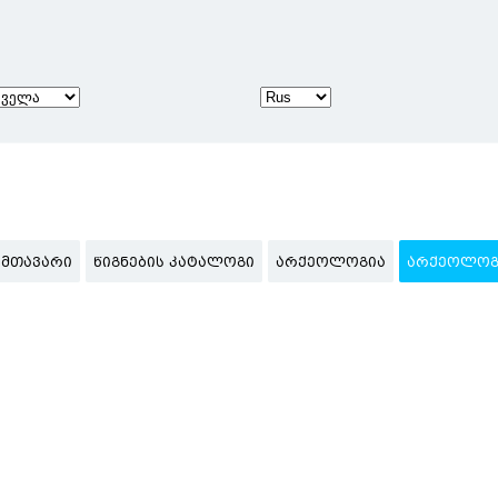
ᲛᲗᲐᲕᲐᲠᲘ
ᲬᲘᲒᲜᲔᲑᲘᲡ ᲙᲐᲢᲐᲚᲝᲒᲘ
ᲐᲠᲥᲔᲝᲚᲝᲒᲘᲐ
ᲐᲠᲥᲔᲝᲚᲝᲒᲘ