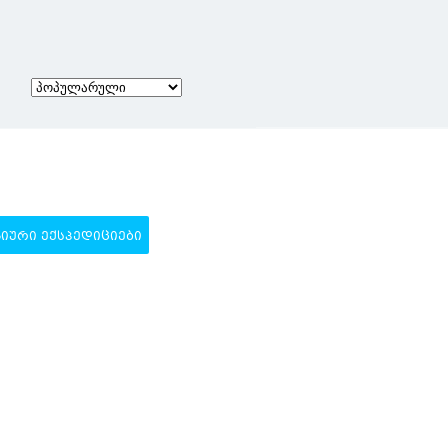
ᲣᲠᲘ ᲔᲥᲡᲞᲔᲓᲘᲪᲘᲔᲑᲘ