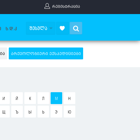
ᲠᲔᲒᲘᲡᲢᲠᲐᲪᲘᲐ
Search
ᲨᲔᲡᲕᲚᲐ
Ი
Ხ.Დ.Კ
ᲘᲐ
ᲐᲠᲥᲔᲝᲚᲝᲒᲘᲣᲠᲘ ᲔᲥᲡᲞᲔᲓᲘᲪᲘᲔᲑᲘ
И
Й
К
Л
М
Н
Щ
Ъ
Ы
Ь
Э
Ю