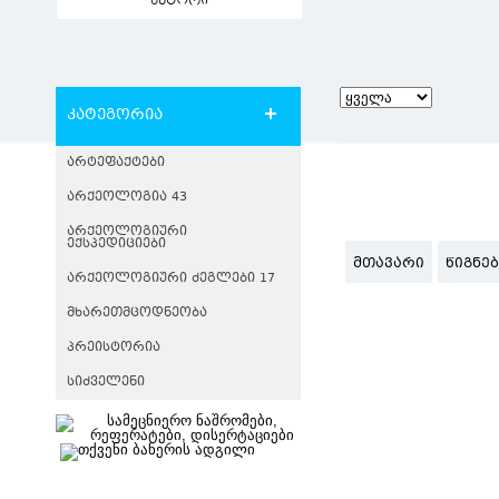
ავტორი
კატეგორია
ᲐᲠᲢᲔᲤᲐᲥᲢᲔᲑᲘ
ᲐᲠᲥᲔᲝᲚᲝᲒᲘᲐ 43
ᲐᲠᲥᲔᲝᲚᲝᲒᲘᲣᲠᲘ
ᲔᲥᲡᲞᲔᲓᲘᲪᲘᲔᲑᲘ
ᲛᲗᲐᲕᲐᲠᲘ
ᲬᲘᲒᲜᲔ
ᲐᲠᲥᲔᲝᲚᲝᲒᲘᲣᲠᲘ ᲫᲔᲒᲚᲔᲑᲘ 17
ᲛᲮᲐᲠᲔᲗᲛᲪᲝᲓᲜᲔᲝᲑᲐ
ᲞᲠᲔᲘᲡᲢᲝᲠᲘᲐ
ᲡᲘᲫᲕᲔᲚᲔᲜᲘ