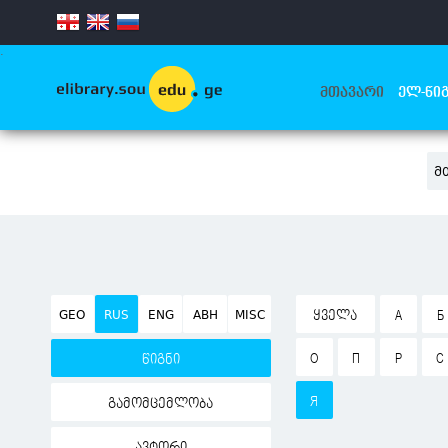
.
ᲛᲗᲐᲕᲐᲠᲘ
ᲔᲚ-ᲬᲘᲒ
Მ
GEO
RUS
ENG
ABH
MISC
ᲧᲕᲔᲚᲐ
А
Б
О
П
Р
С
წიგნი
Я
გამომცემლობა