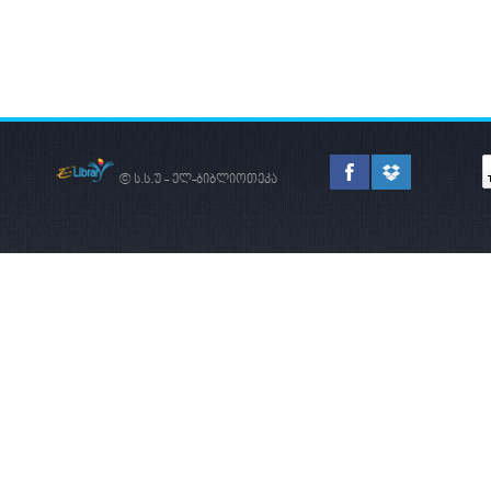
© ს.ს.უ - ელ-ბიბლიოთეკა