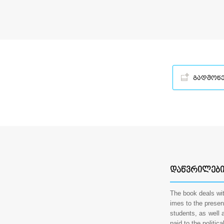
გადმოწ
ᲓᲐᲬᲕᲠᲘᲚᲔᲑ
The book deals wit
imes to the presen
students, as well a
paid to the politic