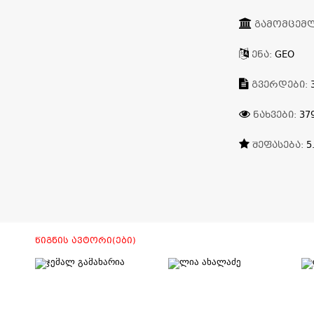
ᲒᲐᲛᲝᲛᲪᲔᲛ
ᲔᲜᲐ:
GEO
ᲒᲕᲔᲠᲓᲔᲑᲘ:
ᲜᲐᲮᲕᲔᲑᲘ:
37
ᲨᲔᲤᲐᲡᲔᲑᲐ:
5
ᲬᲘᲒᲜᲘᲡ ᲐᲕᲢᲝᲠᲘ(ᲔᲑᲘ)