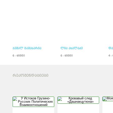
ჯემალ გამახარია
ლია ახალაძე
და
6 - წიგნი
6 - წიგნი
4 -
ᲠᲔᲙᲝᲛᲔᲜᲓᲐᲪᲘᲔᲑᲘ
У ИСТОКОВ
КРОВАВЫ
ГРУЗИНО-РУССКИХ
«ДАШНА
ПОЛИТИЧЕСКИХ