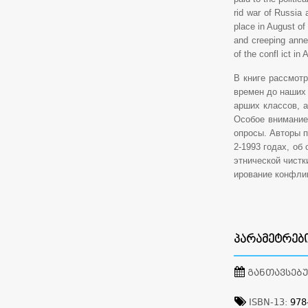
rid war of Russia
place in August of
and creeping annex
of the confl ict i
В книге рассмот
времен до наших 
арших классов, а
Особое внимание
опросы. Авторы п
2-1993 годах, об
этнической чистк
ирование конфли
ᲞᲐᲠᲐᲛᲔᲢᲠᲔᲑ
ᲒᲐᲜᲗᲐᲕᲡᲔᲑ
ISBN-13:
978