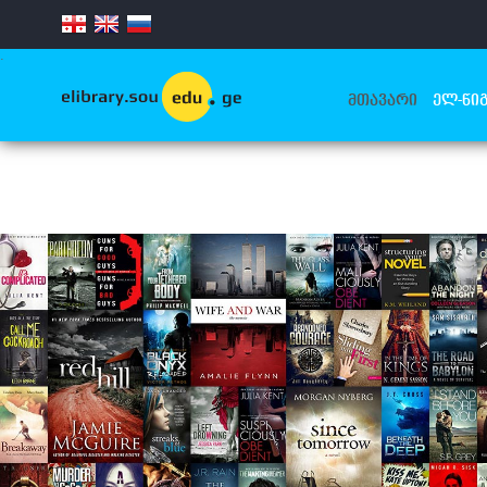
.
ᲛᲗᲐᲕᲐᲠᲘ
ᲔᲚ-ᲬᲘᲒ