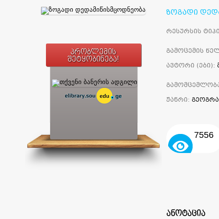
ზოგადი დედ
რესურსის ტიპი
გამოცემის წელ
პრობლემის
შეტყობინება!
ავტორი (ები):
გამომცემლობ
ჟანრი:
გეოგრა
7556
ᲐᲜᲝᲢᲐᲪᲘᲐ