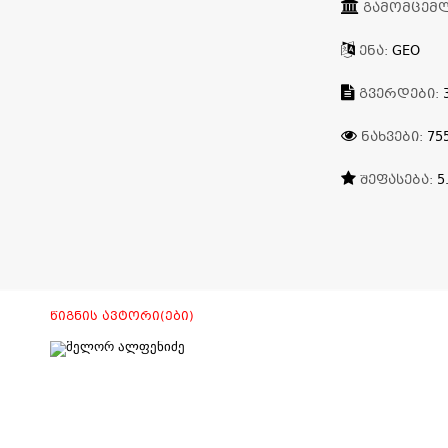
ᲒᲐᲛᲝᲛᲪᲔᲛ
ᲔᲜᲐ:
GEO
ᲒᲕᲔᲠᲓᲔᲑᲘ:
ᲜᲐᲮᲕᲔᲑᲘ:
75
ᲨᲔᲤᲐᲡᲔᲑᲐ:
5
ᲬᲘᲒᲜᲘᲡ ᲐᲕᲢᲝᲠᲘ(ᲔᲑᲘ)