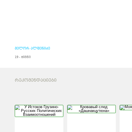
მელორ ალფენიძე
19 - წიგნი
ᲠᲔᲙᲝᲛᲔᲜᲓᲐᲪᲘᲔᲑᲘ
У ИСТОКОВ
КРОВАВЫ
ГРУЗИНО-РУССКИХ
«ДАШНА
ПОЛИТИЧЕСКИХ
ВЗАИМООТНОШЕНИЙ