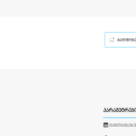
გადმოწ
ᲞᲐᲠᲐᲛᲔᲢᲠᲔᲑ
ᲒᲐᲜᲗᲐᲕᲡᲔᲑ