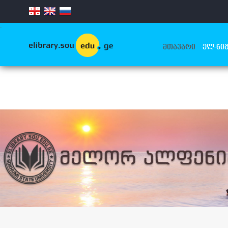
.
ᲛᲗᲐᲕᲐᲠᲘ
ᲔᲚ-ᲬᲘᲒ