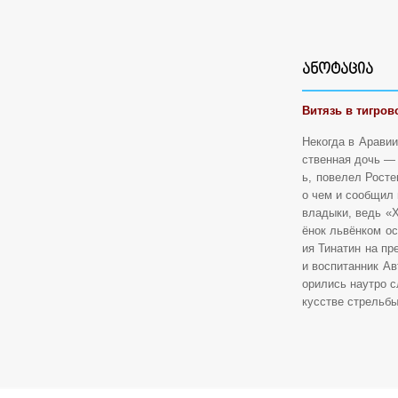
ᲐᲜᲝᲢᲐᲪᲘᲐ
Витязь в тигров
Некогда в Аравии
ственная дочь — 
ь, повелел Росте
о чем и сообщил 
владыки, ведь «Х
ёнок львёнком ос
ия Тинатин на пр
и воспитанник Ав
орились наутро с
кусстве стрельбы