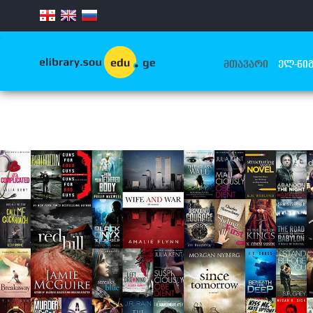
.
ᲛᲗᲐᲕᲐᲠᲘ
ᲔᲚ-ᲬᲘᲒ