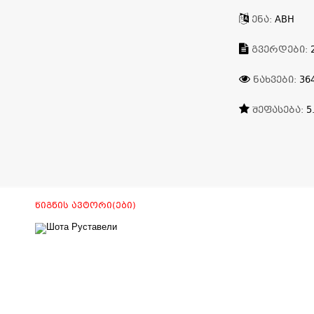
ᲔᲜᲐ:
ABH
ᲒᲕᲔᲠᲓᲔᲑᲘ:
ᲜᲐᲮᲕᲔᲑᲘ:
36
ᲨᲔᲤᲐᲡᲔᲑᲐ:
5
ᲬᲘᲒᲜᲘᲡ ᲐᲕᲢᲝᲠᲘ(ᲔᲑᲘ)