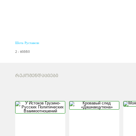
Шота Руставели
2 - წიგნი
ᲠᲔᲙᲝᲛᲔᲜᲓᲐᲪᲘᲔᲑᲘ
У ИСТОКОВ
КРОВАВЫ
ГРУЗИНО-РУССКИХ
«ДАШНА
ПОЛИТИЧЕСКИХ
ВЗАИМООТНОШЕНИЙ