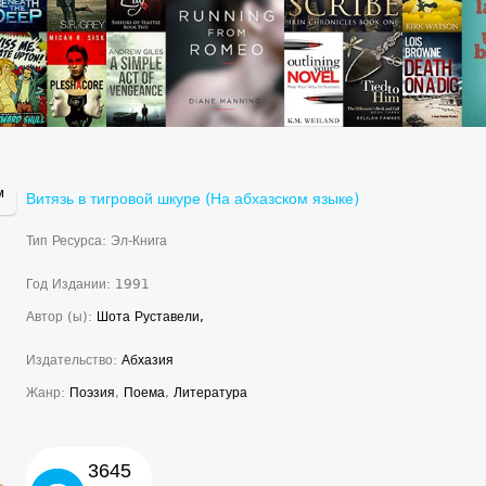
Витязь в тигровой шкуре (На абхазском языке)
Тип Ресурса: Эл-Книга
Год Издании: 1991
Автор (ы):
Шота Руставели,
Издательство:
Абхазия
Жанр:
Поэзия
,
Поема
,
Литература
3645