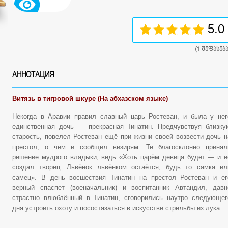
5.0
(
1
შეფასება
АННОТАЦИЯ
Витязь в тигровой шкуре (На абхазском языке)
Некогда в Аравии правил славный царь Ростеван, и была у нег
единственная дочь — прекрасная Тинатин. Предчувствуя близку
старость, повелел Ростеван ещё при жизни своей возвести дочь н
престол, о чем и сообщил визирям. Те благосклонно принял
решение мудрого владыки, ведь «Хоть царём девица будет — и е
создал творец. Львёнок львёнком остаётся, будь то самка ил
самец». В день восшествия Тинатин на престол Ростеван и ег
верный спаспет (военачальник) и воспитанник Автандил, давн
страстно влюблённый в Тинатин, сговорились наутро следующег
дня устроить охоту и посостязаться в искусстве стрельбы из лука.