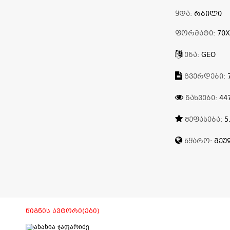
ᲧᲓᲐ:
ᲠᲑᲘᲚᲘ
ᲤᲝᲠᲛᲐᲢᲘ:
70X
ᲔᲜᲐ:
GEO
ᲒᲕᲔᲠᲓᲔᲑᲘ:
ᲜᲐᲮᲕᲔᲑᲘ:
44
ᲨᲔᲤᲐᲡᲔᲑᲐ:
5
ᲬᲧᲐᲠᲝ:
ᲛᲔᲣ
ᲬᲘᲒᲜᲘᲡ ᲐᲕᲢᲝᲠᲘ(ᲔᲑᲘ)