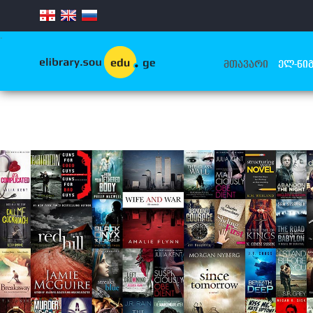
.
ᲛᲗᲐᲕᲐᲠᲘ
ᲔᲚ-ᲬᲘᲒ