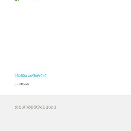
ანანია ჯაფარიძე
5 - წიგნი
ᲠᲔᲙᲝᲛᲔᲜᲓᲐᲪᲘᲔᲑᲘ