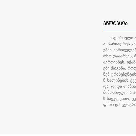
ᲐᲜᲝᲢᲐᲪᲘᲐ
ისტორიული არი
ა, პარიადრეს კა
ებმა ქართველებ
ოსო დააარსეს, რ
აერთიანეს. იქამ
ები (ზიგანა, რ
ნენ ტრაპეზუნტი
ნ ხალიბების ქვ
და `დიდი ლაზია
მიმოხილულია ა
ს საეკლესიო, ე
ფითი და გეოგრ