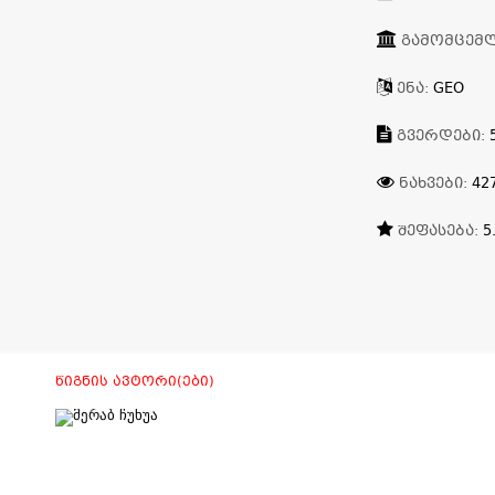
ᲒᲐᲛᲝᲛᲪᲔᲛ
ᲔᲜᲐ:
GEO
ᲒᲕᲔᲠᲓᲔᲑᲘ:
ᲜᲐᲮᲕᲔᲑᲘ:
42
ᲨᲔᲤᲐᲡᲔᲑᲐ:
5
ᲬᲘᲒᲜᲘᲡ ᲐᲕᲢᲝᲠᲘ(ᲔᲑᲘ)