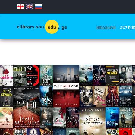
.
ᲛᲗᲐᲕᲐᲠᲘ
ᲔᲚ-ᲬᲘᲒ