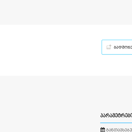
გადმოწ
ᲞᲐᲠᲐᲛᲔᲢᲠᲔᲑ
ᲒᲐᲜᲗᲐᲕᲡᲔᲑ