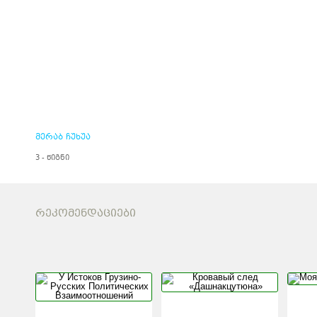
მერაბ ჩუხუა
3 - წიგნი
ᲠᲔᲙᲝᲛᲔᲜᲓᲐᲪᲘᲔᲑᲘ
У ИСТОКОВ
КРОВАВЫ
ГРУЗИНО-РУССКИХ
«ДАШНА
ПОЛИТИЧЕСКИХ