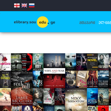
.
ᲛᲗᲐᲕᲐᲠᲘ
ᲔᲚ-ᲬᲘᲒ