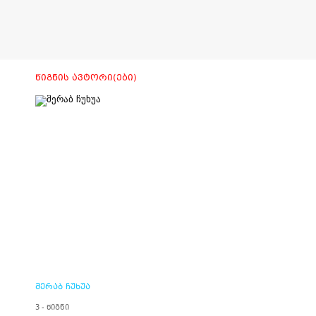
ᲬᲘᲒᲜᲘᲡ ᲐᲕᲢᲝᲠᲘ(ᲔᲑᲘ)
მერაბ ჩუხუა
3 - წიგნი