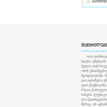
გადმოწ
ᲓᲐᲬᲕᲠᲘᲚᲔᲑ
ორი ტომისაგან
ნდება იუნესკოს
ბულია საქართვე
ობის ენათმეცნი
ნყოფილებაში. ნ
ლი აფხაზური ენ
ული ლექსიკონი,
რილი ქართული 
ხაზური ლექსიკო
ლი მკითხველისა
მხრივ, იმ აფხა