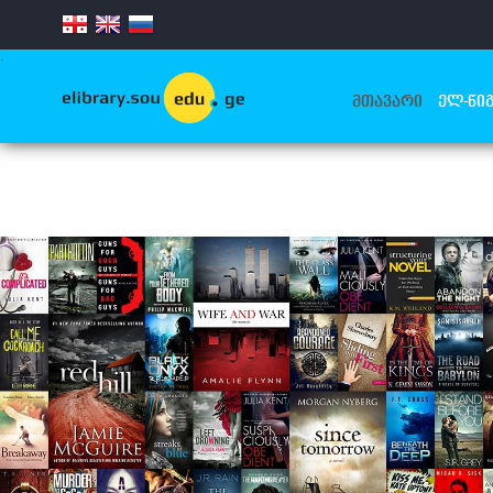
.
ᲛᲗᲐᲕᲐᲠᲘ
ᲔᲚ-ᲬᲘᲒ