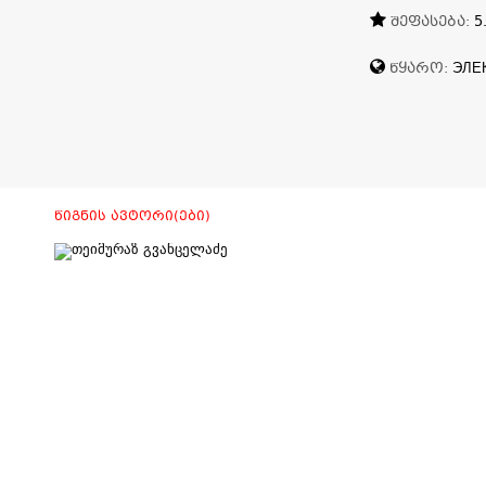
ᲨᲔᲤᲐᲡᲔᲑᲐ:
5
ᲬᲧᲐᲠᲝ:
ЭЛЕ
ᲬᲘᲒᲜᲘᲡ ᲐᲕᲢᲝᲠᲘ(ᲔᲑᲘ)