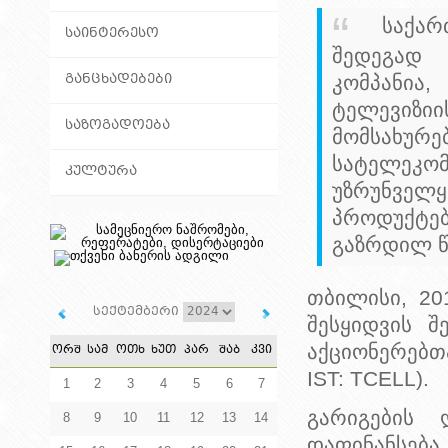
საქა
ᲡᲐᲘᲜᲢᲔᲠᲔᲡᲝ
შედეგად 
ᲒᲐᲜᲪᲮᲐᲓᲔᲑᲔᲑᲘ
კომპანია
ტელევიზ
ᲡᲐᲖᲝᲒᲐᲓᲝᲔᲑᲐ
მომსახურე
სატელეკომ
ᲙᲣᲚᲢᲣᲠᲐ
უზრუნველყ
პროდუქტე
გაზრდილ წ
თბილისი, 20
სექტემბერი
შესყიდვის შ
ᲝᲠᲨ
ᲡᲐᲛ
ᲝᲗᲮ
ᲮᲣᲗ
ᲞᲐᲠ
ᲨᲐᲑ
ᲙᲕᲘ
აქციონერებთან
IST: TCELL).
1
2
3
4
5
6
7
გარიგების
8
9
10
11
12
13
14
დაფინანსება