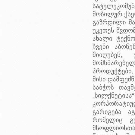
სატელეკომ
მობილურ ქსე
გაზრდილი მა
უკეთეს წვდო
ახალი ტექნო
ჩვენი აბონ
მიიღებენ,
მომხმარებ
პროდუქტები,
მისი დამფუძ
საბჭოს თავმ
„სილქნეტის
კორპორატიუ
გარიგება ა
რომელიც გუ
მსოფლიოსთან