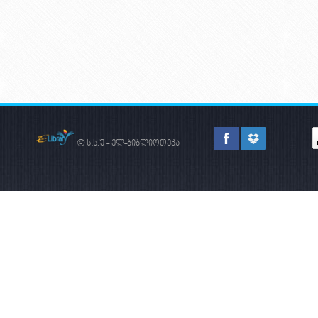
ВЗАИМООТНОШЕНИЙ
© ს.ს.უ - ელ-ბიბლიოთეკა
ᲨᲣᲐ ᲡᲐᲣᲙᲣᲜᲔᲔᲑᲘᲡ
ᲡᲐᲥᲐᲠᲗᲕᲔᲚᲝ
ᲡᲐᲔᲠᲗᲐᲨᲝᲠᲘᲡᲝ
ᲐᲠᲔᲜᲐᲖᲔ