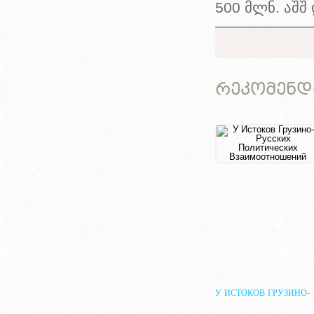
500 მლნ. აშშ
ᲠᲔᲙᲝᲛᲔᲜᲓ
У ИСТОКОВ ГРУЗИНО-
РУССКИХ ПОЛИТИЧЕС