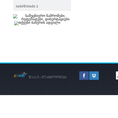
ᲡᲮᲕᲐᲓᲐᲡᲮᲕᲐ 2
© ს.ს.უ - ელ-ბიბლიოთეკა