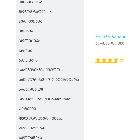
ᲛᲔᲪᲜᲘᲔᲠᲔᲑᲐ
ᲛᲝᲜᲝᲒᲠᲐᲤᲘᲐ 17
ᲞᲔᲠᲘᲝᲓᲘᲙᲐ
ᲞᲝᲔᲖᲘᲐ
ᲨᲔᲭᲐᲛᲔ ᲑᲐᲧᲐᲧᲘ!
ᲞᲝᲚᲘᲢᲘᲙᲐ
ბრაიან თრეისი
ᲞᲠᲝᲖᲐ
ᲠᲔᲚᲘᲒᲘᲐ
ᲡᲐᲑᲣᲜᲔᲑᲘᲡᲛᲔᲢᲧᲕᲔᲚᲝ
ᲡᲐᲘᲜᲤᲝᲠᲛᲐᲪᲘᲝ ᲚᲘᲢᲔᲠᲐᲢᲣᲠᲐ
ᲡᲐᲛᲐᲠᲗᲐᲚᲘ
ᲡᲝᲪᲘᲐᲚᲣᲠᲘ ᲛᲔᲪᲜᲘᲔᲠᲔᲑᲔᲑᲘ
ᲢᲣᲠᲘᲖᲛᲘ
ᲤᲘᲚᲝᲡᲝᲤᲘᲣᲠᲘ ᲛᲔᲪᲜ.
ᲤᲝᲚᲙᲚᲝᲠᲘ
ᲮᲔᲚᲝᲕᲜᲔᲑᲐ