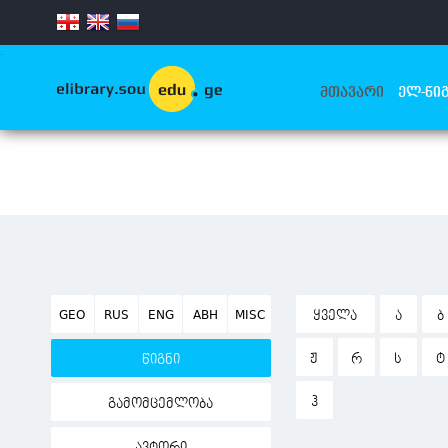
.
ᲛᲗᲐᲕᲐᲠᲘ
ᲔᲚ-ᲬᲘᲒ
GEO
RUS
ENG
ABH
MISC
ᲧᲕᲔᲚᲐ
Ა
Ბ
Ჟ
Რ
Ს
Ტ
წიგნი
Ჰ
გამომცემლობა