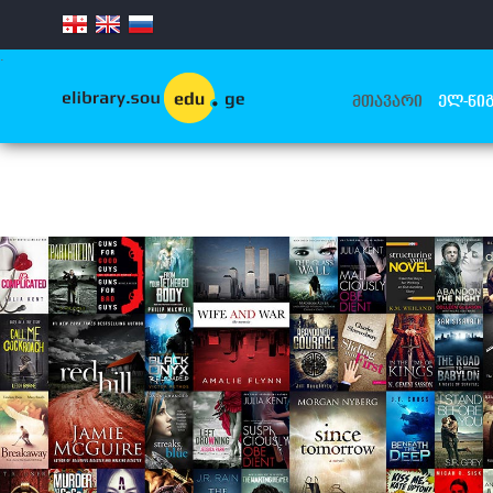
.
ᲛᲗᲐᲕᲐᲠᲘ
ᲔᲚ-ᲬᲘᲒ