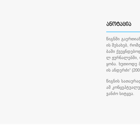
ᲐᲜᲝᲢᲐᲪᲘᲐ
წიგნში გაერთი
ის შესახებ, რო
ბაში ქვეყნდებო
ლ ჟურნალებში, 
ყობა. ხუთიოდე 
ის ანდერძი“ (20
წიგნის სათაურა
ამ კონცეპტუალურ
ვანძო სიტყვა.