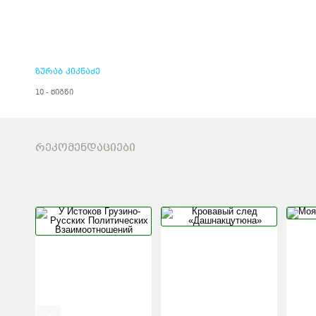
ზურაბ კიკნაძე
10 - წიგნი
ᲠᲔᲙᲝᲛᲔᲜᲓᲐᲪᲘᲔᲑᲘ
У ИСТОКОВ
КРОВАВЫ
ГРУЗИНО-РУССКИХ
«ДАШНА
ПОЛИТИЧЕСКИХ
ВЗАИМООТНОШЕНИЙ