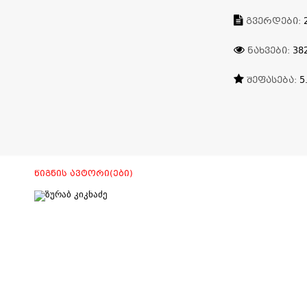
ᲒᲕᲔᲠᲓᲔᲑᲘ:
ᲜᲐᲮᲕᲔᲑᲘ:
38
ᲨᲔᲤᲐᲡᲔᲑᲐ:
5
ᲬᲘᲒᲜᲘᲡ ᲐᲕᲢᲝᲠᲘ(ᲔᲑᲘ)