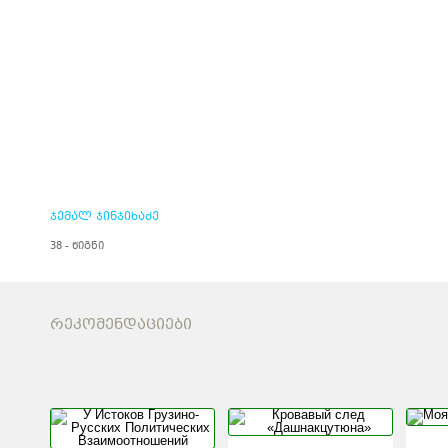
ჯემალ ჯინჯიხაძე
38 - წიგნი
ᲠᲔᲙᲝᲛᲔᲜᲓᲐᲪᲘᲔᲑᲘ
У ИСТОКОВ
КРОВАВЫ
ГРУЗИНО-РУССКИХ
«ДАШНА