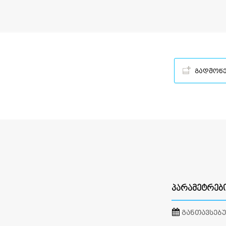
გადმოწ
ᲞᲐᲠᲐᲛᲔᲢᲠᲔᲑ
ᲒᲐᲜᲗᲐᲕᲡᲔᲑ