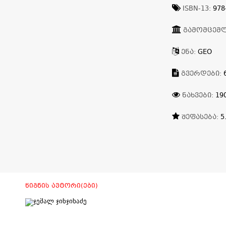
ISBN-13:
978
ᲒᲐᲛᲝᲛᲪᲔᲛ
ᲔᲜᲐ:
GEO
ᲒᲕᲔᲠᲓᲔᲑᲘ:
ᲜᲐᲮᲕᲔᲑᲘ:
19
ᲨᲔᲤᲐᲡᲔᲑᲐ:
5
ᲬᲘᲒᲜᲘᲡ ᲐᲕᲢᲝᲠᲘ(ᲔᲑᲘ)