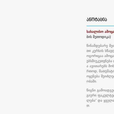
ᲐᲜᲝᲢᲐᲪᲘᲐ
სახალისო ამოცა
ბის მეთოდიკა)
წინამდებარე მე
თი კურსის სწავ
ოგორიცაა ამოცა
ებსმიეკუთვნება
ა ავითარებს მო
რთოდ, მათემატი
ოყენება შეიძლე
ობაში.
წიგნი გამოადგე
გიური ფაკულტეტ
ლება“ და ყველა
თ.