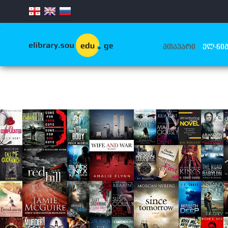
.
ᲛᲗᲐᲕᲐᲠᲘ
ᲔᲚ-ᲬᲘᲒ