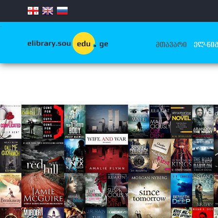
.
ᲛᲗᲐᲕᲐᲠᲘ
ᲔᲚ-ᲬᲘᲒ