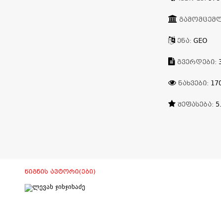
ᲒᲐᲛᲝᲛᲪᲔᲛ
ᲔᲜᲐ:
GEO
ᲒᲕᲔᲠᲓᲔᲑᲘ:
ᲜᲐᲮᲕᲔᲑᲘ:
17
ᲨᲔᲤᲐᲡᲔᲑᲐ:
5
ᲬᲘᲒᲜᲘᲡ ᲐᲕᲢᲝᲠᲘ(ᲔᲑᲘ)