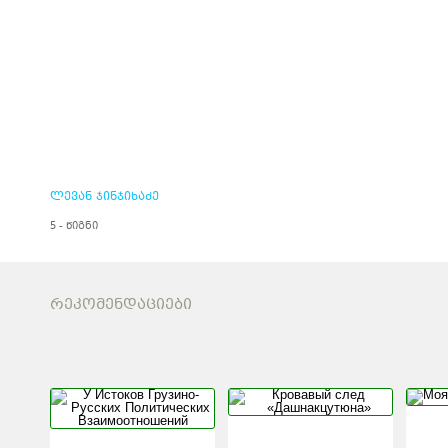
ლევან ჯინჯიხაძე
5 - წიგნი
ᲠᲔᲙᲝᲛᲔᲜᲓᲐᲪᲘᲔᲑᲘ
У ИСТОКОВ
КРОВАВЫ
ГРУЗИНО-РУССКИХ
«ДАШНА
ПОЛИТИЧЕСКИХ