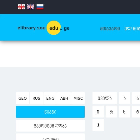
.
ᲛᲗᲐᲕᲐᲠᲘ
ᲔᲚ-ᲬᲘᲒ
GEO
RUS
ENG
ABH
MISC
ᲧᲕᲔᲚᲐ
Ა
Ბ
Ჟ
Რ
Ს
Ტ
წიგნი
Ჰ
გამომცემლობა