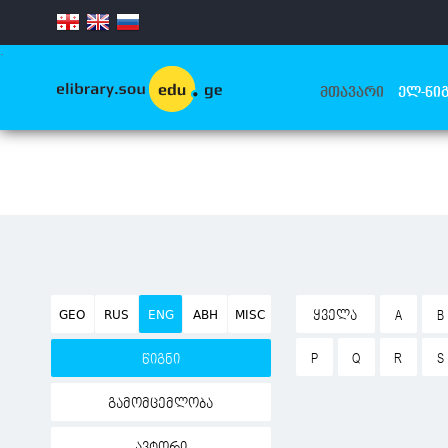
.
ᲛᲗᲐᲕᲐᲠᲘ
ᲔᲚ-ᲬᲘᲒ
GEO
RUS
ENG
ABH
MISC
ᲧᲕᲔᲚᲐ
A
B
P
Q
R
S
წიგნი
გამომცემლობა