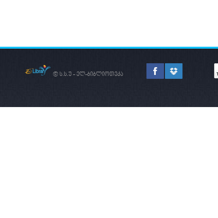
© ს.ს.უ - ელ-ბიბლიოთეკა