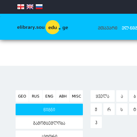
.
ᲛᲗᲐᲕᲐᲠᲘ
ᲔᲚ-ᲬᲘᲒ
GEO
RUS
ENG
ABH
MISC
ᲧᲕᲔᲚᲐ
Ა
Ბ
Ჟ
Რ
Ს
Ტ
წიგნი
Ჰ
გამომცემლობა