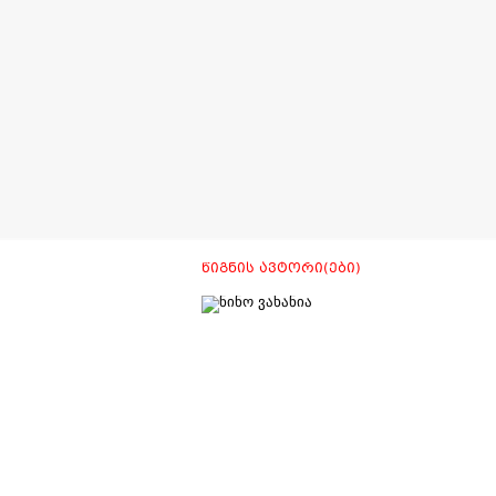
ᲬᲘᲒᲜᲘᲡ ᲐᲕᲢᲝᲠᲘ(ᲔᲑᲘ)