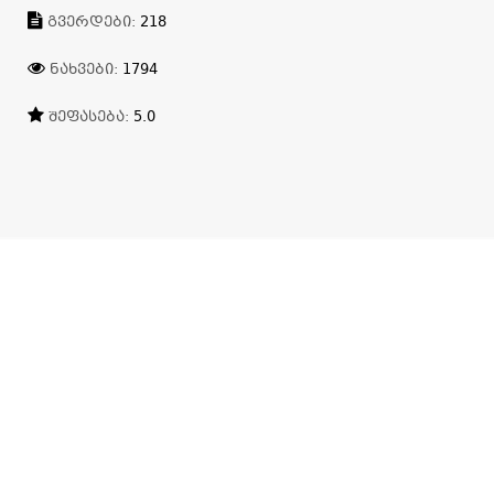
ᲒᲕᲔᲠᲓᲔᲑᲘ:
218
ᲜᲐᲮᲕᲔᲑᲘ:
1794
ᲨᲔᲤᲐᲡᲔᲑᲐ:
5.0