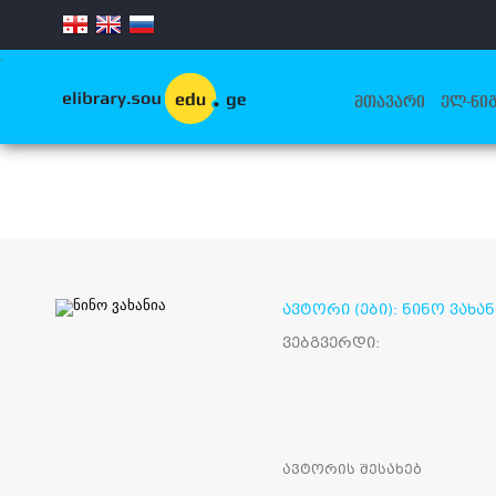
.
ᲛᲗᲐᲕᲐᲠᲘ
ᲔᲚ-ᲬᲘᲒ
ავტორი (ები): ნინო ვახან
ვებგვერდი:
ავტორის შესახებ