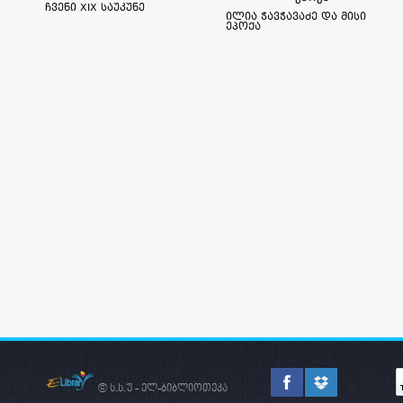
ჩვენი XIX საუკუნე
ილია ჭავჭავაძე და მისი
ეპოქა
© ს.ს.უ - ელ-ბიბლიოთეკა