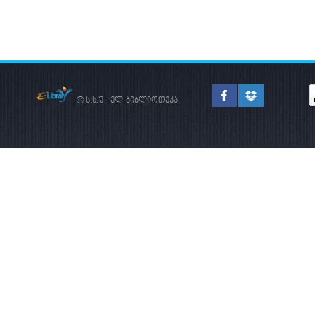
© ს.ს.უ - ელ-ბიბლიოთეკა