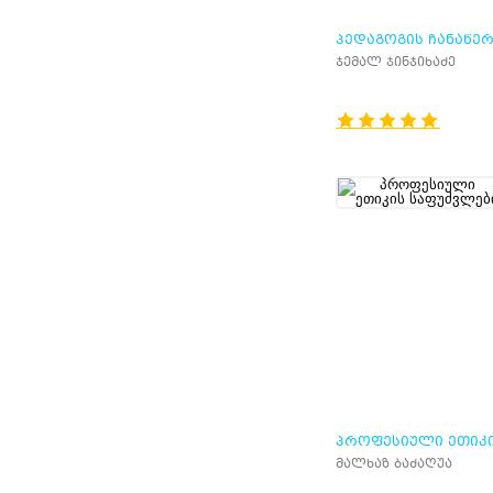
ᲞᲔᲓᲐᲒᲝᲒᲘᲡ ᲩᲐᲜᲐᲬᲔᲠ
ᲐᲜᲣ ᲐᲦᲡᲐᲠᲔᲑᲐ
ჯემალ ჯინჯიხაძე
ᲞᲠᲝᲤᲔᲡᲘᲣᲚᲘ ᲔᲗᲘᲙ
ᲡᲐᲤᲣᲫᲕᲚᲔᲑᲘ
მალხაზ ბაძაღუა