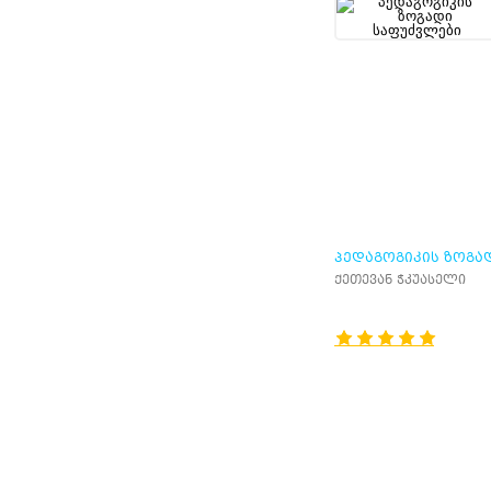
ᲞᲔᲓᲐᲒᲝᲒᲘᲙᲘᲡ ᲖᲝᲒᲐ
ᲡᲐᲤᲣᲫᲕᲚᲔᲑᲘ
ქეთევან ჭკუასელი