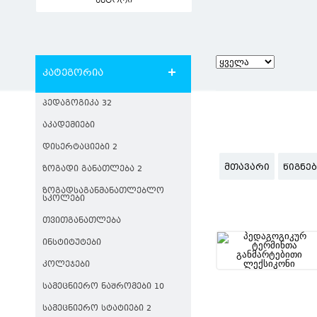
ავტორი
კატეგორია
ᲞᲔᲓᲐᲒᲝᲒᲘᲙᲐ 32
ᲐᲙᲐᲓᲔᲛᲘᲔᲑᲘ
ᲓᲘᲡᲔᲠᲢᲐᲪᲘᲔᲑᲘ 2
ᲛᲗᲐᲕᲐᲠᲘ
ᲬᲘᲒᲜᲔ
ᲖᲝᲒᲐᲓᲘ ᲒᲐᲜᲐᲗᲚᲔᲑᲐ 2
ᲖᲝᲒᲐᲓᲡᲐᲒᲐᲜᲛᲐᲜᲐᲗᲚᲔᲑᲚᲝ
ᲡᲙᲝᲚᲔᲑᲘ
ᲗᲕᲘᲗᲒᲐᲜᲐᲗᲚᲔᲑᲐ
ᲘᲜᲡᲢᲘᲢᲣᲢᲔᲑᲘ
ᲙᲝᲚᲔᲯᲔᲑᲘ
ᲡᲐᲛᲔᲪᲜᲘᲔᲠᲝ ᲜᲐᲨᲠᲝᲛᲔᲑᲘ 10
ᲡᲐᲛᲔᲪᲜᲘᲔᲠᲝ ᲡᲢᲐᲢᲘᲔᲑᲘ 2