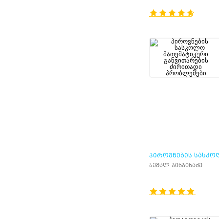
ᲞᲘᲠᲝᲕᲜᲔᲑᲘᲡ ᲡᲐᲡᲙ
ᲛᲐᲗᲔᲛᲐᲢᲘᲙᲣᲠᲘ
ჯემალ ჯინჯიხაძე
ᲒᲐᲜᲕᲘᲗᲐᲠᲔᲑᲘᲡ
ᲫᲘᲠᲘᲗᲐᲓᲘ ᲞᲠᲝᲑᲚᲔ