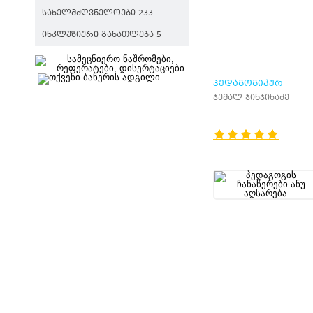
ᲡᲐᲮᲔᲚᲛᲫᲦᲕᲜᲔᲚᲝᲔᲑᲘ 233
ᲘᲜᲙᲚᲣᲖᲘᲣᲠᲘ ᲒᲐᲜᲐᲗᲚᲔᲑᲐ 5
ᲞᲔᲓᲐᲒᲝᲒᲘᲙᲣᲠ
ᲢᲔᲠᲛᲘᲜᲗᲐ
ჯემალ ჯინჯიხაძე
ᲒᲐᲜᲛᲐᲠᲢᲔᲑᲘᲗᲘ
ᲚᲔᲥᲡᲘᲙᲝᲜᲘ