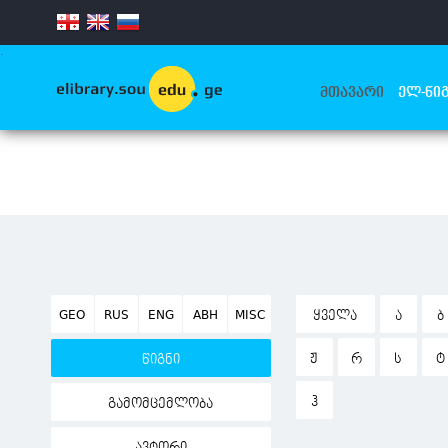
.
ᲛᲗᲐᲕᲐᲠᲘ
ᲔᲚ-ᲬᲘᲒ
GEO
RUS
ENG
ABH
MISC
ᲧᲕᲔᲚᲐ
Ა
Ბ
Ჟ
Რ
Ს
Ტ
წიგნი
Ჰ
გამომცემლობა