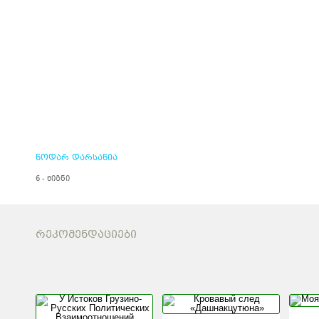
ნოდარ დარსანია
6 - წიგნი
ᲠᲔᲙᲝᲛᲔᲜᲓᲐᲪᲘᲔᲑᲘ
У ИСТОКОВ
КРОВАВЫ
ГРУЗИНО-РУССКИХ
«ДАШНА