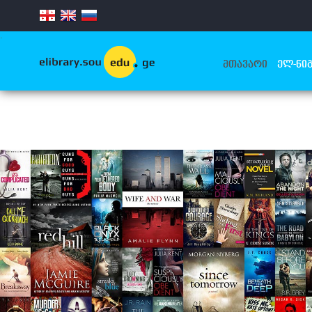
.
ᲛᲗᲐᲕᲐᲠᲘ
ᲔᲚ-ᲬᲘᲒ