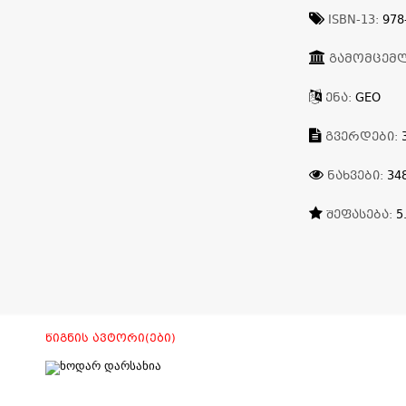
ISBN-13:
978
ᲒᲐᲛᲝᲛᲪᲔᲛ
ᲔᲜᲐ:
GEO
ᲒᲕᲔᲠᲓᲔᲑᲘ:
ᲜᲐᲮᲕᲔᲑᲘ:
34
ᲨᲔᲤᲐᲡᲔᲑᲐ:
5
ᲬᲘᲒᲜᲘᲡ ᲐᲕᲢᲝᲠᲘ(ᲔᲑᲘ)