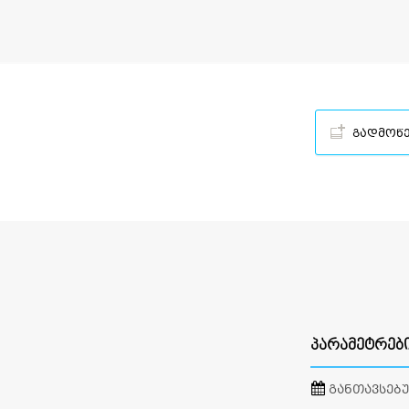
გადმოწ
ᲞᲐᲠᲐᲛᲔᲢᲠᲔᲑ
ᲒᲐᲜᲗᲐᲕᲡᲔᲑ