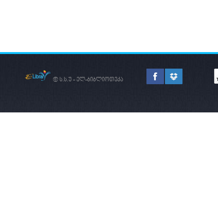
© ს.ს.უ - ელ-ბიბლიოთეკა