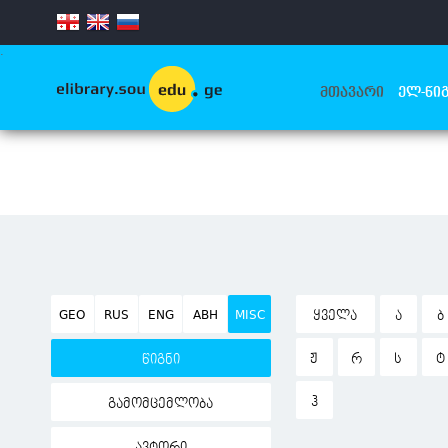
.
ᲛᲗᲐᲕᲐᲠᲘ
ᲔᲚ-ᲬᲘᲒ
GEO
RUS
ENG
ABH
MISC
ᲧᲕᲔᲚᲐ
Ა
Ბ
Ჟ
Რ
Ს
Ტ
წიგნი
Ჰ
გამომცემლობა