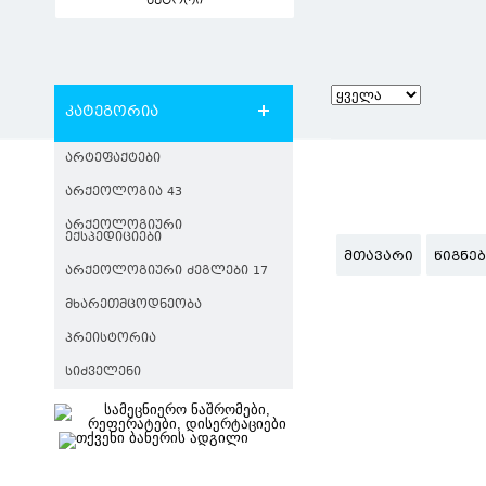
ავტორი
კატეგორია
ᲐᲠᲢᲔᲤᲐᲥᲢᲔᲑᲘ
ᲐᲠᲥᲔᲝᲚᲝᲒᲘᲐ 43
ᲐᲠᲥᲔᲝᲚᲝᲒᲘᲣᲠᲘ
ᲔᲥᲡᲞᲔᲓᲘᲪᲘᲔᲑᲘ
ᲛᲗᲐᲕᲐᲠᲘ
ᲬᲘᲒᲜᲔ
ᲐᲠᲥᲔᲝᲚᲝᲒᲘᲣᲠᲘ ᲫᲔᲒᲚᲔᲑᲘ 17
ᲛᲮᲐᲠᲔᲗᲛᲪᲝᲓᲜᲔᲝᲑᲐ
ᲞᲠᲔᲘᲡᲢᲝᲠᲘᲐ
ᲡᲘᲫᲕᲔᲚᲔᲜᲘ