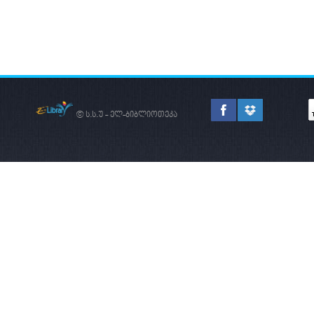
© ს.ს.უ - ელ-ბიბლიოთეკა