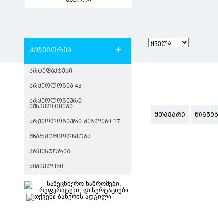
ავტორი
კატეგორია
ᲐᲠᲢᲔᲤᲐᲥᲢᲔᲑᲘ
ᲐᲠᲥᲔᲝᲚᲝᲒᲘᲐ 43
ᲐᲠᲥᲔᲝᲚᲝᲒᲘᲣᲠᲘ
ᲔᲥᲡᲞᲔᲓᲘᲪᲘᲔᲑᲘ
ᲛᲗᲐᲕᲐᲠᲘ
ᲬᲘᲒᲜᲔ
ᲐᲠᲥᲔᲝᲚᲝᲒᲘᲣᲠᲘ ᲫᲔᲒᲚᲔᲑᲘ 17
ᲛᲮᲐᲠᲔᲗᲛᲪᲝᲓᲜᲔᲝᲑᲐ
ᲞᲠᲔᲘᲡᲢᲝᲠᲘᲐ
ᲡᲘᲫᲕᲔᲚᲔᲜᲘ