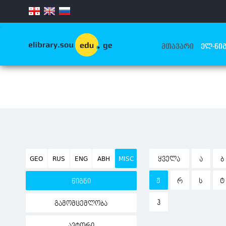
.
ᲛᲗᲐᲕᲐᲠᲘ
ᲔᲚ-ᲬᲘᲒ
GEO
RUS
ENG
ABH
MISC
ᲧᲕᲔᲚᲐ
Ა
Ბ
Ჟ
Რ
Ს
Ტ
წიგნი
Ჰ
გამომცემლობა