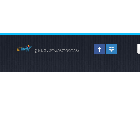
© ს.ს.უ - ელ-ბიბლიოთეკა