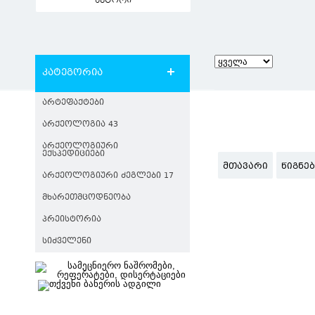
ავტორი
კატეგორია
ᲐᲠᲢᲔᲤᲐᲥᲢᲔᲑᲘ
ᲐᲠᲥᲔᲝᲚᲝᲒᲘᲐ 43
ᲐᲠᲥᲔᲝᲚᲝᲒᲘᲣᲠᲘ
ᲔᲥᲡᲞᲔᲓᲘᲪᲘᲔᲑᲘ
ᲛᲗᲐᲕᲐᲠᲘ
ᲬᲘᲒᲜᲔ
ᲐᲠᲥᲔᲝᲚᲝᲒᲘᲣᲠᲘ ᲫᲔᲒᲚᲔᲑᲘ 17
ᲛᲮᲐᲠᲔᲗᲛᲪᲝᲓᲜᲔᲝᲑᲐ
ᲞᲠᲔᲘᲡᲢᲝᲠᲘᲐ
ᲡᲘᲫᲕᲔᲚᲔᲜᲘ