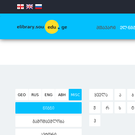
.
ᲛᲗᲐᲕᲐᲠᲘ
ᲔᲚ-ᲬᲘᲒ
GEO
RUS
ENG
ABH
MISC
ᲧᲕᲔᲚᲐ
Ა
Ბ
Ჟ
Რ
Ს
Ტ
წიგნი
Ჰ
გამომცემლობა