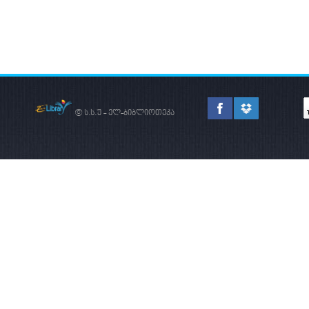
© ს.ს.უ - ელ-ბიბლიოთეკა