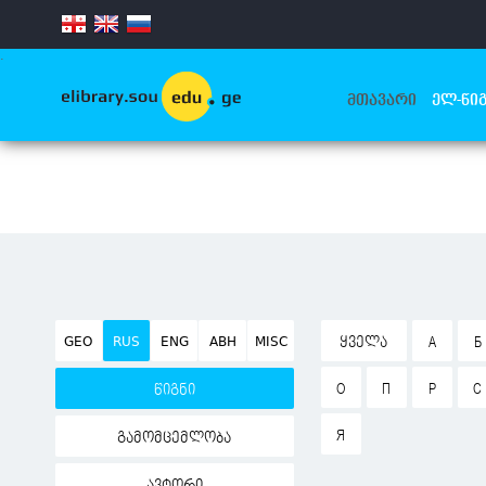
.
ᲛᲗᲐᲕᲐᲠᲘ
ᲔᲚ-ᲬᲘᲒ
GEO
RUS
ENG
ABH
MISC
ᲧᲕᲔᲚᲐ
А
Б
О
П
Р
С
წიგნი
Я
გამომცემლობა