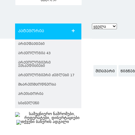
ავტორი
კატეგორია
ᲐᲠᲢᲔᲤᲐᲥᲢᲔᲑᲘ
ᲐᲠᲥᲔᲝᲚᲝᲒᲘᲐ 43
ᲐᲠᲥᲔᲝᲚᲝᲒᲘᲣᲠᲘ
ᲔᲥᲡᲞᲔᲓᲘᲪᲘᲔᲑᲘ
ᲛᲗᲐᲕᲐᲠᲘ
ᲬᲘᲒᲜᲔ
ᲐᲠᲥᲔᲝᲚᲝᲒᲘᲣᲠᲘ ᲫᲔᲒᲚᲔᲑᲘ 17
ᲛᲮᲐᲠᲔᲗᲛᲪᲝᲓᲜᲔᲝᲑᲐ
ᲞᲠᲔᲘᲡᲢᲝᲠᲘᲐ
ᲡᲘᲫᲕᲔᲚᲔᲜᲘ