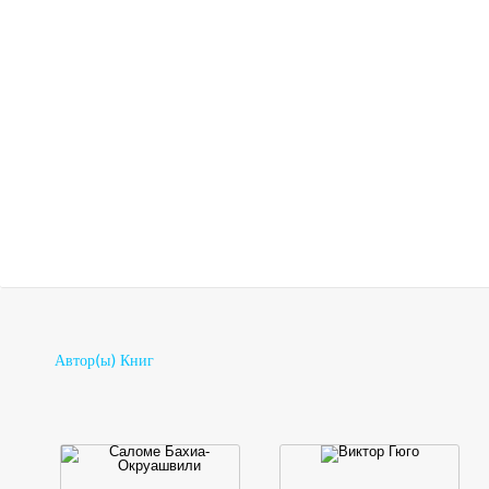
„დანიშნა“ თუ არა ზვიად
Автор(ы) Книг
გამსახურდიამ ვლადისლავ
არძინბა?
ვახტანგ ჭანია