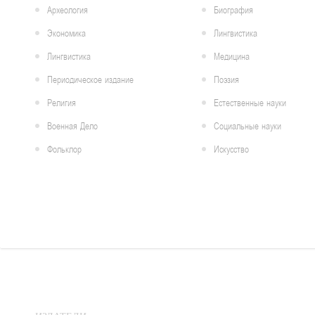
Археология
Биография
Экономика
Лингвистика
Лингвистика
Медицина
Периодическое издание
Поэзия
Религия
Естественные науки
ქართული
პოსტმოდერნისტული პროზა
Военная Дело
Социальные науки
მარინე ტურავა
Фольклор
Искусство