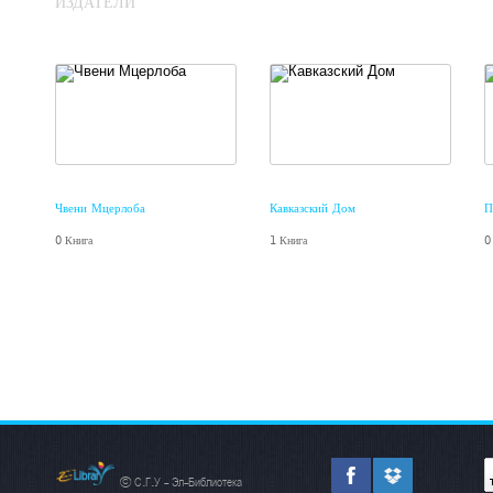
ИЗДАТЕЛИ
რაოდენობითი ანალიზის
ლაბორატორიული
პრაქტიკუმი
მინედა ჭანტურია
Чвени Мцерлоба
Кавказский Дом
П
0 Книга
1 Книга
0
თვისებითი ანალიზის
© С.Г.У - Эл-Библиотека