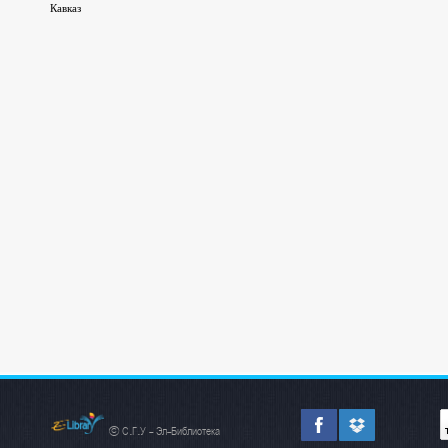
Кавказ
© С.Г.У - Эл-Библиотека