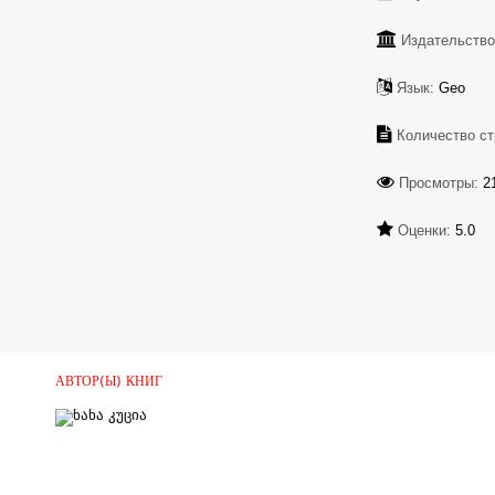
Издательство
Язык:
Geo
Количество ст
Просмотры:
2
Оценки:
5.0
АВТОР(Ы) КНИГ