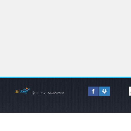
© С.Г.У - Эл-Библиотека