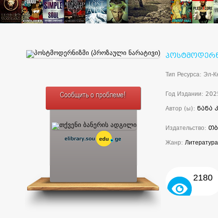
პოსტმოდერნ
Тип Ресурса: Эл-К
Год Издании: 202
Сообщить о проблеме!
Автор (ы):
ნანა 
Издательство:
თბ
Жанр:
Литература
2180