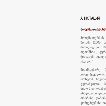
АННОТАЦИЯ
პოსტმოდერნიზმ
პოსტმოდერნის 
წიგნში (2005, 
პარადიგმები ს
თუთაშხია“, გუ
ჭილაძის „ყოვე
„მგელი“.
წინამდებარე 
კონცეპტუალური 
როსტომ ჩხეიძი
გელაშვილის, ზ
ბესო სოლომანაშ
ახალთაობელთა
პროზაზე, დანარ
კონცეპტებისა დ